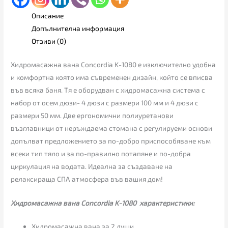
Описание
Допълнителна информация
Отзиви (0)
Хидромасажна вана Concordia K-1080 е изключително удобна
и комфортна която има съвременен дизайн, който се вписва
във всяка баня. Тя е оборудван с хидромасажна система с
набор от осем дюзи- 4 дюзи с размери 100 мм и 4 дюзи с
размери 50 мм. Две ергономични полиуретанови
възглавници от неръждаема стомана с регулируеми основи
допълват предложението за по-добро приспособяване към
всеки тип тяло и за по-правилно потапяне и по-добра
циркулация на водата. Идеална за създаване на
релаксираща СПА атмосфера във вашия дом!
Хидромасажна вана Concordia K-1080 характеристики:
Хидромасажна вана за 2 души