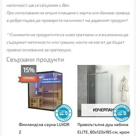
наличност ще се свържем с Вас.
При използване на опция плащане с карта или банков превод
е добре първо да проверите наличност на даденият продукт!
**Снимките на продуктите са илюстративни и е възможно да
съдържат неточности или грешки, които не могат да бъдат
правно основание за претенции.
Свързани продукти
Original
Текущата
15%
price
цена
was:
е:
ПРОМО
2,729.00€
2,319.00€
(5,337.46
(4,535.57
лв.).
лв.).
ИЗЧЕРПАН
Финландска сауна LUXOR
Правоъгълна душ кабина
2
ELITE, 80х120х195 см, хром