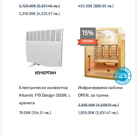
2,729.00
€
(5,337.46 лв.)
455.00
€
(889.90 лв.)
2,319.00
€
(4,535.57 лв.)
Original
Текущата
15%
price
цена
was:
е:
ПРОМО
2,305.00€
1,959.00€
(4,508.19
(3,831.47
лв.).
лв.).
ИЗЧЕРПАН
Електрически конвектор
Инфрачервена кабина
Atlantic F19 Design 500W, с
OPEN, за трима
крачета
2,305.00
€
(4,508.19 лв.)
79.00
€
(154.51 лв.)
1,959.00
€
(3,831.47 лв.)