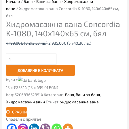
Начало
/
Баня
/
Вани за баня
/
Хидромасажни
вани
/ Хидромасажна вана Concordia K-1080, 140х140х65 см,
бял
Хидромасажна вана Concordia
K-1080, 140х140х65 см, бял
4,199.00
€
(8,212.53 лв.)
2,935.00
€
(5,740.36 лв.)
ДОБАВЯНЕ В КОЛИЧКАТА
Купи с
13 x €255.14 (13 x 499.01 BGN)
Код:
5206836523514
Категории:
Баня
,
Вани за баня
,
Хидромасажни вани
Етикет:
хидромасажна вана
СРАВНИ
Сподели с приятел