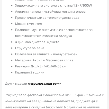
Хидромасажната система е с помпа 1.2HP/900W
Aкрилни панела и устойчива метална опора
Превключватели за топла/студена вода
Мощен смесител
Подвижен душ и пневматичен превключвател за
включване/изключване на въздуха
4 джъмбо джетове 4 джета
Структура за вана
Облегалки за главата – полиуретанови
Материал: Акрил и Месингова сплав
Размери (ДxШxВ): 140x140x65 см
Гаранция 2 години
Други модели
хидромасажни вани
*Периодът за доставка е обикновено от 2 – 5 дни. Възможно е
към момента на завършване на поръчката, продукта да е
вече изчерпан в склад на Вносителя. В случай на изчерпана