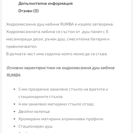
Допълнителна информация
Отзиви (0)
Хидромасажна душ кабина RUMBA е изцяло затворена.
Хидромасажната кабина се състои от душ панел с 6
масажиращи дюзи, ръчен душ, смесителна батерия и
превключвател.
В долната част има седалка която може да се сгъва.
Основни характеристики на хидромасажна душ кабина
RUMBA:
5 мм прозрачно закалено стъкло на вратите и
стационарните стъкла
4 мм закалено матирано стъкло отзад
Двойни колелца
Хромирани матирани алуминиеви профили
Стационарен душ