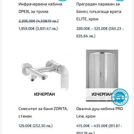
Инфрачервена кабина
Преграден параван за
OPEN, за трима
баня с плъзгаща врата
ELITЕ, хром
2,305.00
€
(4,508.19 лв.)
1,959.00
€
(3,831.47 лв.)
289.00
€
–
325.00
€
(565.23 -
635.64 лв.)
Price
range:
415.00€
through
435.00€
ИЗЧЕРПАН
ИЗЧЕРПАН
Смесител за баня ZORITA,
Овална душ кабина PRO
стенен
Line, хром
129.00
€
(252.30 лв.)
415.00
€
–
435.00
€
(811.67 -
850.79 лв.)