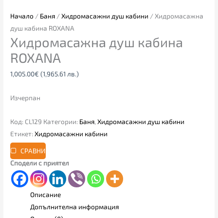
Начало
/
Баня
/
Хидромасажни душ кабини
/ Хидромасажна
душ кабина ROXANA
Хидромасажна душ кабина
ROXANA
1,005.00
€
(1,965.61 лв.)
Изчерпан
Код:
CL129
Категории:
Баня
,
Хидромасажни душ кабини
Етикет:
Хидромасажни кабини
СРАВНИ
Сподели с приятел
Описание
Допълнителна информация