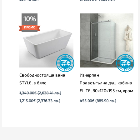
Original
Текущата
10%
price
цена
was:
е:
ПРОМО
1,349.00€
1,215.00€
(2,638.41
(2,376.33
лв.).
лв.).
Свободностояща вана
Изчерпан
STYLE, в бяло
Правоъгълна душ кабина
ELITE, 80х120х195 см, хром
1,349.00
€
(2,638.41 лв.)
1,215.00
€
(2,376.33 лв.)
455.00
€
(889.90 лв.)