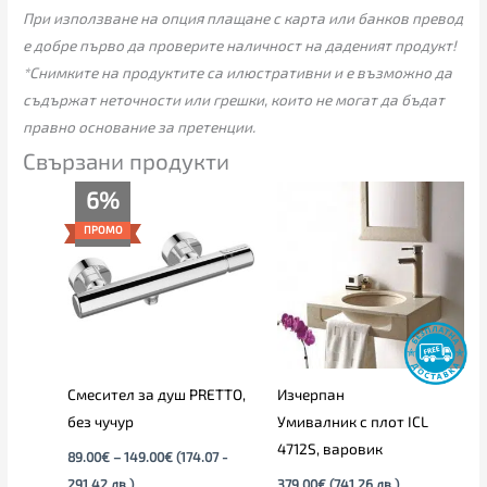
При използване на опция плащане с карта или банков превод
е добре първо да проверите наличност на даденият продукт!
*Снимките на продуктите са илюстративни и е възможно да
съдържат неточности или грешки, които не могат да бъдат
правно основание за претенции.
Свързани продукти
Price
6%
range:
89.00€
ПРОМО
through
149.00€
Смесител за душ PRETTO,
Изчерпан
без чучур
Умивалник с плот ICL
4712S, варовик
89.00
€
–
149.00
€
(174.07 -
291.42 лв.)
379.00
€
(741.26 лв.)