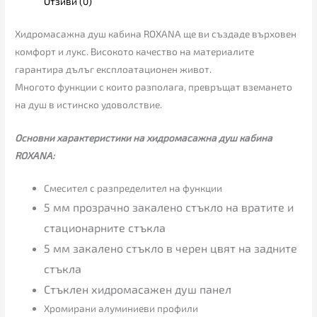
Отзиви (0)
Хидромасажна душ кабина ROXANA ще ви създаде върховен
комфорт и лукс. Високото качество на материалите
гарантира дълъг експлоатационен живот.
Многото функции с които разполага, превръщат вземането
на душ в истинско удоволствие.
Основни характеристики на хидромасажна душ кабина
ROXANA:
Смесител с разпределител на функции
5 мм прозрачно закалено стъкло на вратите и
стационарните стъкла
5 мм закалено стъкло в черен цвят на задните
стъкла
Стъклен хидромасажен душ панел
Хромирани алуминиеви профили