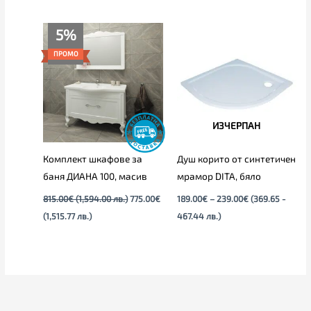
Текущата
Original
Price
5%
цена
price
range:
е:
was:
189.00€
ПРОМО
775.00€
815.00€
through
(1,515.77
(1,594.00
239.00€
лв.).
лв.).
ИЗЧЕРПАН
Комплект шкафове за
Душ корито от синтетичен
баня ДИАНА 100, масив
мрамор DITA, бяло
815.00
€
(1,594.00 лв.)
775.00
€
189.00
€
–
239.00
€
(369.65 -
(1,515.77 лв.)
467.44 лв.)