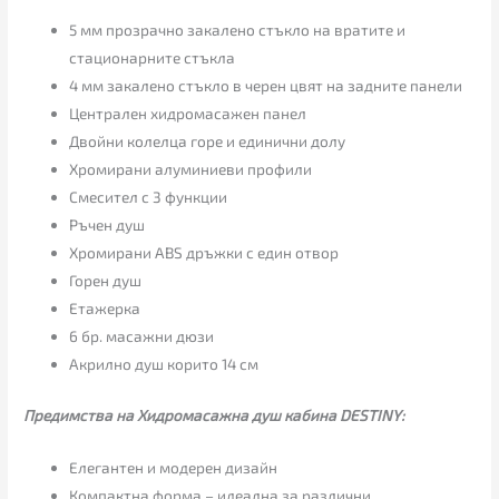
5 мм прозрачно закалено стъкло на вратите и
стационарните стъкла
4 мм закалено стъкло в черен цвят на задните панели
Централен хидромасажен панел
Двойни колелца горе и единични долу
Хромирани алуминиеви профили
Смесител с 3 функции
Ръчен душ
Хромирани ABS дръжки с един отвор
Горен душ
Етажерка
6 бр. масажни дюзи
Акрилно душ корито 14 см
Предимства на Хидромасажна душ кабина DESTINY:
Елегантен и модерен дизайн
Компактна форма – идеална за различни