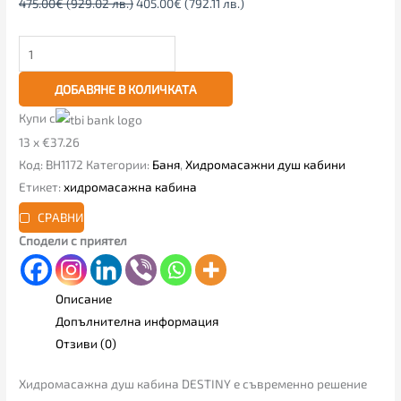
475.00
€
(929.02 лв.)
405.00
€
(792.11 лв.)
ДОБАВЯНЕ В КОЛИЧКАТА
Купи с
13 x €37.26
Код:
BH1172
Категории:
Баня
,
Хидромасажни душ кабини
Етикет:
хидромасажна кабина
СРАВНИ
Сподели с приятел
Описание
Допълнителна информация
Отзиви (0)
Хидромасажна душ кабина DESTINY е съвременно решение