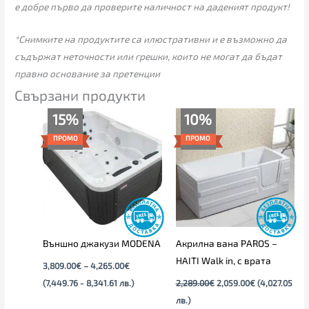
е добре първо да проверите наличност на даденият продукт!
*Снимките на продуктите са илюстративни и е възможно да
съдържат неточности или грешки, които не могат да бъдат
правно основание за претенции
Свързани продукти
Price
Original
Текущата
15%
10%
range:
price
цена
3,809.00€
was:
е:
ПРОМО
ПРОМО
through
2,289.00€.
2,059.00€.
4,265.00€
Външно джакузи MODENA
Акрилна вана PAROS –
HAITI Walk in, с врата
3,809.00
€
–
4,265.00
€
(7,449.76 - 8,341.61 лв.)
2,289.00
€
2,059.00
€
(4,027.05
лв.)