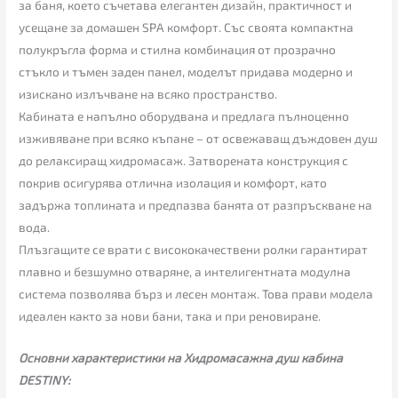
за баня, което съчетава елегантен дизайн, практичност и
усещане за домашен SPA комфорт. Със своята компактна
полукръгла форма и стилна комбинация от прозрачно
стъкло и тъмен заден панел, моделът придава модерно и
изискано излъчване на всяко пространство.
Кабината е напълно оборудвана и предлага пълноценно
изживяване при всяко къпане – от освежаващ дъждовен душ
до релаксиращ хидромасаж. Затворената конструкция с
покрив осигурява отлична изолация и комфорт, като
задържа топлината и предпазва банята от разпръскване на
вода.
Плъзгащите се врати с висококачествени ролки гарантират
плавно и безшумно отваряне, а интелигентната модулна
система позволява бърз и лесен монтаж. Това прави модела
идеален както за нови бани, така и при реновиране.
Основни характеристики на Хидромасажна душ кабина
DESTINY: