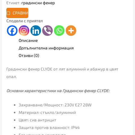
Етикет:
градински фенер
СРАВНИ
Сподели с приятел
Описание
Допълнителна информация
Отзиви (0)
Градински фенер CLYDE от лят алуминий и абажур в цвят
опал.
Основни характеристики на Градински фенер CLYDE:
Захранване/Мощност: 230V E27 28W
Материал: стъкло/алуминий
Цвят: сив антрицит
Защита против влажност: IP44
Без крушка в комплекта