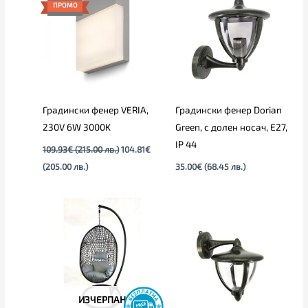
е:
was:
ПРОМО
104.81€
109.93€
(205.00
(215.00
лв.).
лв.).
Градински фенер VERIA,
Градински фенер Dorian
230V 6W 3000K
Green, с долен носач, E27,
IP 44
109.93
€
(215.00 лв.)
104.81
€
(205.00 лв.)
35.00
€
(68.45 лв.)
ИЗЧЕРПАН