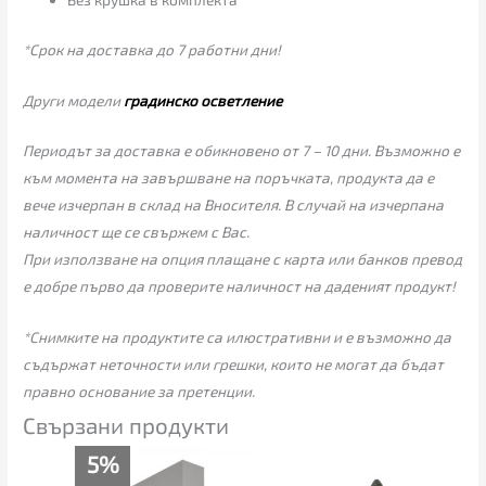
*Срок на доставка до 7 работни дни!
Други модели
градинско осветление
Периодът за доставка е обикновено от 7 – 10 дни. Възможно е
към момента на завършване на поръчката, продукта да е
вече изчерпан в склад на Вносителя. В случай на изчерпана
наличност ще се свържем с Вас.
При използване на опция плащане с карта или банков превод
е добре първо да проверите наличност на даденият продукт!
*Снимките на продуктите са илюстративни и е възможно да
съдържат неточности или грешки, които не могат да бъдат
правно основание за претенции.
Свързани продукти
Текущата
Original
5%
цена
price