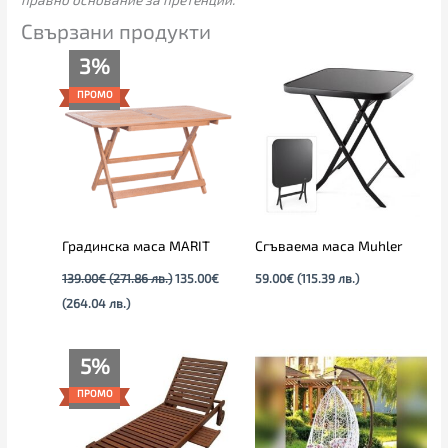
Свързани продукти
Текущата
Original
3%
цена
price
е:
was:
ПРОМО
135.00€
139.00€
(264.04
(271.86
лв.).
лв.).
Градинска маса MARIT
Сгъваема маса Muhler
139.00
€
(271.86 лв.)
135.00
€
59.00
€
(115.39 лв.)
(264.04 лв.)
Текущата
Original
5%
цена
price
е:
was:
ПРОМО
175.00€
185.00€
(342.27
(361.83
лв.).
лв.).