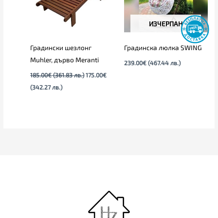
ИЗЧЕРПАН
Градински шезлонг
Градинска люлка SWING
Muhler, дърво Meranti
239.00
€
(467.44 лв.)
185.00
€
(361.83 лв.)
175.00
€
(342.27 лв.)