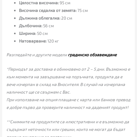
Цялостна височина:
95 см
Височина седалка от земята:
75 см
Дължина облегалка:
20 см
Дълбочина:
56 см
Ширина:
50 см
Натоварване:
120 кг
Разгледайте и другите модели
градинско обзавеждане
*Периодът за доставка е обикновено от 2 – 5 дни. Възможно е
към момента на завършване на поръчката, продукта да е
вече изчерпан в склад на Вносителя. В случай на изчерпана
наличност ще се свържем с Вас.
При използване на опция плащане с карта или банков превод
е добре първо да проверите наличност на даденият продукт!
**Снимките на продуктите са илюстративни и е възможно да
съдържат неточности или грешки, които не могат да бъдат
правно основание за претенции.