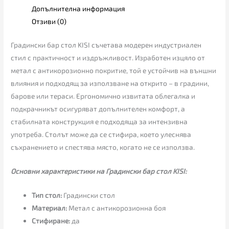
Допълнителна информация
Отзиви (0)
Градински бар стол KISI съчетава модерен индустриален
стил с практичност и издръжливост. Изработен изцяло от
метал с антикорозионно покритие, той е устойчив на външни
влияния и подходящ за използване на открито – в градини,
барове или тераси. Ергономично извитата облегалка и
подкрачникът осигуряват допълнителен комфорт, а
стабилната конструкция е подходяща за интензивна
употреба. Столът може да се стифира, което улеснява
съхранението и спестява място, когато не се използва.
Основни характеристики на Градински бар стол KISI:
Тип стол:
Градински стол
Материал:
Метал с антикорозионна боя
Стифиране:
да