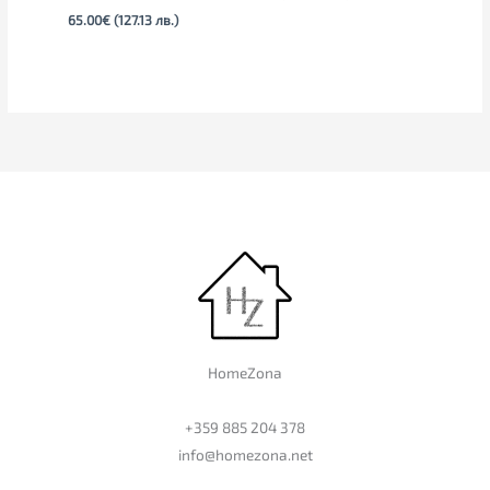
65.00
€
(127.13 лв.)
HomeZona
+359 885 204 378
info@homezona.net