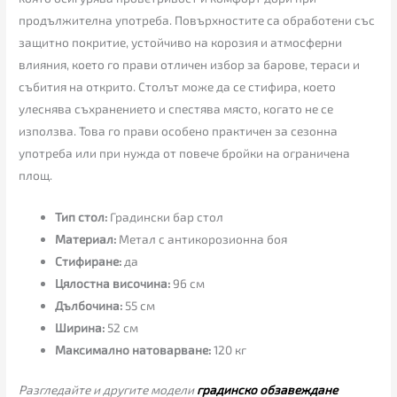
продължителна употреба. Повърхностите са обработени със
защитно покритие, устойчиво на корозия и атмосферни
влияния, което го прави отличен избор за барове, тераси и
събития на открито. Столът може да се стифира, което
улеснява съхранението и спестява място, когато не се
използва. Това го прави особено практичен за сезонна
употреба или при нужда от повече бройки на ограничена
площ.
Тип стол:
Градински бар стол
Материал:
Метал с антикорозионна боя
Стифиране:
да
Цялостна височина:
96 см
Дълбочина:
55 см
Ширина:
52 см
Максимално натоварване:
120 кг
Разгледайте и другите модели
градинско обзавеждане