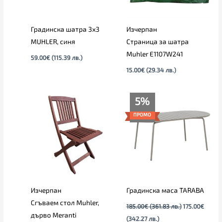
Градинска шатра 3х3
Изчерпан
MUHLER, синя
Страница за шатра
Muhler E1107W241
59.00
€
(115.39 лв.)
15.00
€
(29.34 лв.)
Текущата
Original
5%
цена
price
е:
was:
ПРОМО
175.00€
185.00€
(342.27
(361.83
лв.).
лв.).
Изчерпан
Градинска маса TARABA
Сгъваем стол Muhler,
185.00
€
(361.83 лв.)
175.00
€
дърво Meranti
(342.27 лв.)