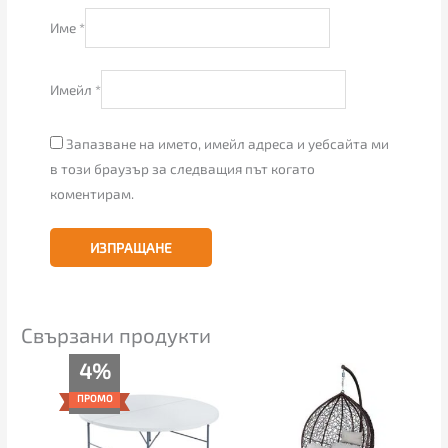
Име
*
Имейл
*
Запазване на името, имейл адреса и уебсайта ми
в този браузър за следващия път когато
коментирам.
Свързани продукти
Текущата
Original
4%
цена
price
е:
was:
ПРОМО
139.00€
145.00€
(271.86
(283.60
лв.).
лв.).