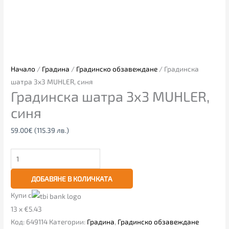
Начало
/
Градина
/
Градинско обзавеждане
/ Градинска
шатра 3х3 MUHLER, синя
Градинска шатра 3х3 MUHLER,
синя
59.00
€
(115.39 лв.)
ДОБАВЯНЕ В КОЛИЧКАТА
Купи с
13 x €5.43
Код:
649114
Категории:
Градина
,
Градинско обзавеждане