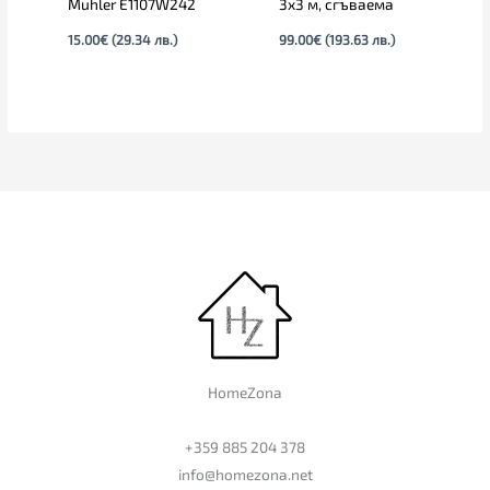
Muhler E1107W242
3х3 м, сгъваема
15.00
€
(29.34 лв.)
99.00
€
(193.63 лв.)
HomeZona
+359 885 204 378
info@homezona.net