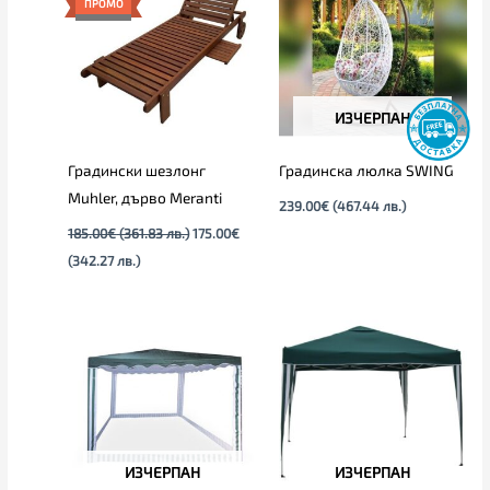
ПРОМО
175.00€
185.00€
(342.27
(361.83
лв.).
лв.).
ИЗЧЕРПАН
Градински шезлонг
Градинска люлка SWING
Muhler, дърво Meranti
239.00
€
(467.44 лв.)
185.00
€
(361.83 лв.)
175.00
€
(342.27 лв.)
ИЗЧЕРПАН
ИЗЧЕРПАН