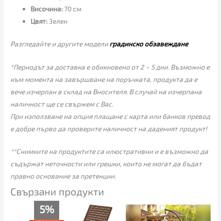
Височина:
70 см
Цвят:
Зелен
Разгледайте и другите модели
градинско обзавеждане
*Периодът за доставка е обикновено от 2 – 5 дни. Възможно е
към момента на завършване на поръчката, продукта да е
вече изчерпан в склад на Вносителя. В случай на изчерпана
наличност ще се свържем с Вас.
При използване на опция плащане с карта или банков превод
е добре първо да проверите наличност на даденият продукт!
**Снимките на продуктите са илюстративни и е възможно да
съдържат неточности или грешки, които не могат да бъдат
правно основание за претенции.
Свързани продукти
Текущата
Original
5%
цена
price
е:
was: