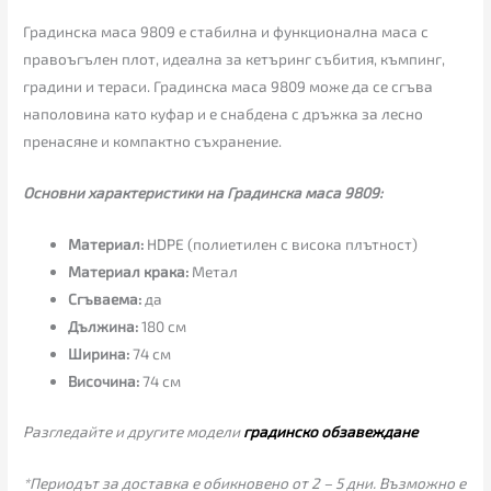
Градинска маса 9809 е стабилна и функционална маса с
правоъгълен плот, идеална за кетъринг събития, къмпинг,
градини и тераси. Градинска маса 9809 може да се сгъва
наполовина като куфар и е снабдена с дръжка за лесно
пренасяне и компактно съхранение.
Основни характеристики на Градинска маса 9809:
Материал:
HDPE (полиетилен с висока плътност)
Материал крака:
Метал
Сгъваема:
да
Дължина:
180 см
Ширина:
74 см
Височина:
74 см
Разгледайте и другите модели
градинско обзавеждане
*Периодът за доставка е обикновено от 2 – 5 дни. Възможно е