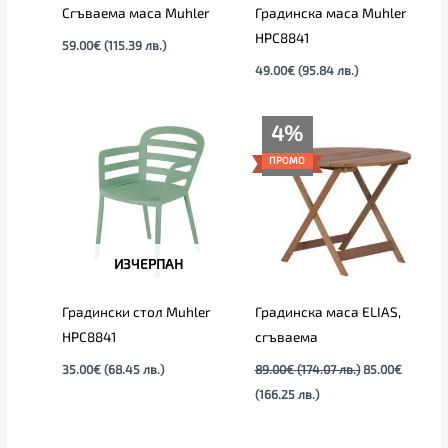
Сгъваема маса Muhler
Градинска маса Muhler
HPC8841
59.00
€
(115.39 лв.)
49.00
€
(95.84 лв.)
Текущата
Original
4%
цена
price
е:
was:
ПРОМО
85.00€
89.00€
(166.25
(174.07
лв.).
лв.).
ИЗЧЕРПАН
Градински стол Muhler
Градинска маса ELIAS,
HPC8841
сгъваема
35.00
€
(68.45 лв.)
89.00
€
(174.07 лв.)
85.00
€
(166.25 лв.)