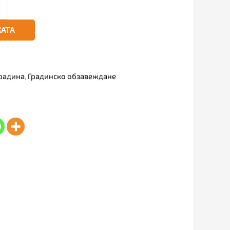
КАТА
радина
,
Градинско обзавеждане