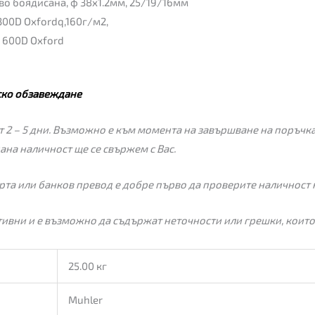
о боядисана, ф 38х1.2мм, 25/19/16мм
300D Оxfordq,160г/м2,
 600D Оxford
ско обзавеждане
 2 – 5 дни. Възможно е към момента на завършване на поръчкат
пана наличност ще се свържем с Вас.
рта или банков превод е добре първо да проверите наличност 
ивни и е възможно да съдържат неточности или грешки, които
25.00 кг
Muhler