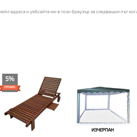
мейл адреса и уебсайта ми в този браузър за следващия път ко
Текущата
Original
5%
цена
price
е:
was:
ПРОМО
175.00€
185.00€
(342.27
(361.83
лв.).
лв.).
ИЗЧЕРПАН