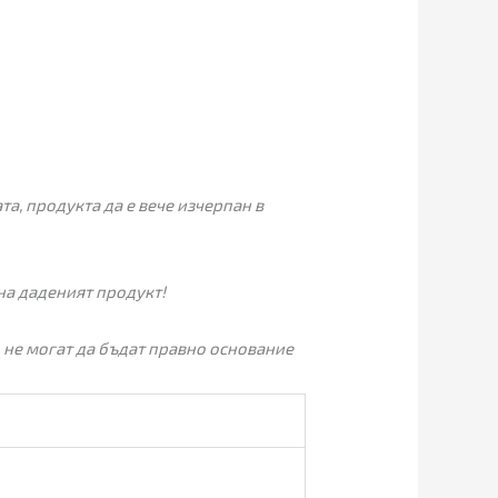
а, продукта да е вече изчерпан в
на даденият продукт!
 не могат да бъдат правно основание