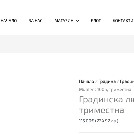
НАЧАЛО
ЗА НАС
МАГАЗИН
БЛОГ
КОНТАКТИ
количество
за
Градинска
люлка
Начало
/
Градина
/
Гради
Muhler
Muhler C1006, триместна
Градинска л
C1006,
триместна
триместна
115.00
€
(224.92 лв.)