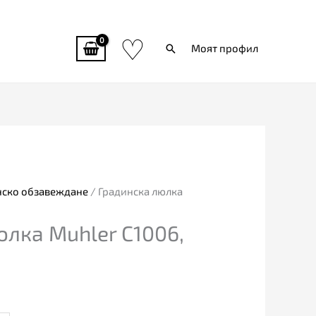
♡
Търси
Моят профил
нско обзавеждане
/ Градинска люлка
юлка Muhler C1006,