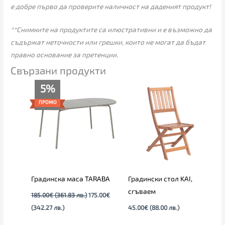
е добре първо да проверите наличност на даденият продукт!
**Снимките на продуктите са илюстративни и е възможно да
съдържат неточности или грешки, които не могат да бъдат
правно основание за претенции.
Свързани продукти
Текущата
Original
5%
цена
price
е:
was:
ПРОМО
175.00€
185.00€
(342.27
(361.83
лв.).
лв.).
Градинска маса TARABA
Градински стол KAI,
сгъваем
185.00
€
(361.83 лв.)
175.00
€
(342.27 лв.)
45.00
€
(88.00 лв.)