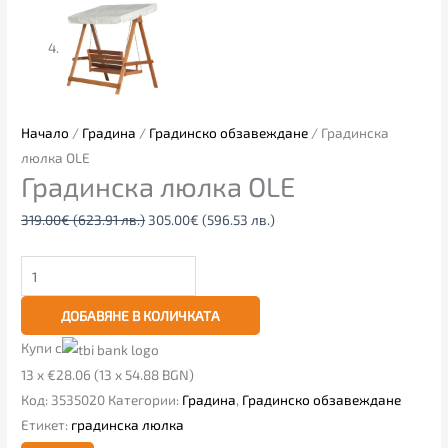
Начало
/
Градина
/
Градинско обзавеждане
/ Градинска
люлка OLE
Градинска люлка OLE
319.00
€
(623.91 лв.)
305.00
€
(596.53 лв.)
ДОБАВЯНЕ В КОЛИЧКАТА
Купи с
13 x €28.06 (13 x 54.88 BGN)
Код:
3535020
Категории:
Градина
,
Градинско обзавеждане
Етикет:
градинска люлка