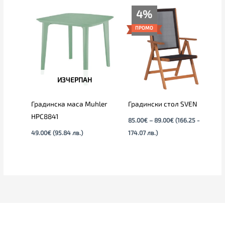
Price
4%
range:
85.00€
ПРОМО
through
89.00€
ИЗЧЕРПАН
Градинска маса Muhler
Градински стол SVEN
HPC8841
85.00
€
–
89.00
€
(166.25 -
49.00
€
(95.84 лв.)
174.07 лв.)