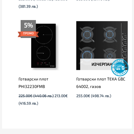
(381.39 лв.)
Текущата
Original
5%
цена
price
е:
was:
ПРОМО
213.00€
225.00€
(416.59
(440.06
лв.).
лв.).
ИЗЧЕРПАН
Готварски плот
Готварски плот TEKA GBC
PHI32230FMB
64002, газов
225.00
€
(440.06 лв.)
213.00
€
255.00
€
(498.74 лв.)
(416.59 лв.)