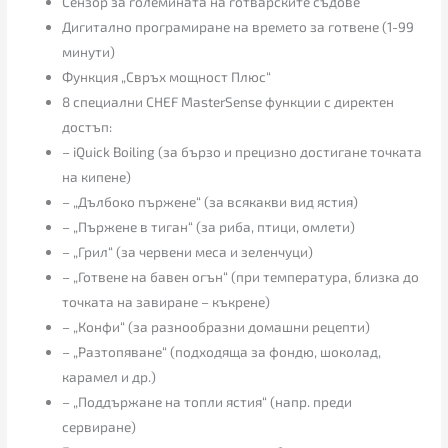
Сензор за големината на готварските съдове
Дигитално програмиране на времето за готвене (1-99
минути)
Функция „Свръх мощност Плюс“
8 специални CHEF MasterSense функции с директен
достъп:
– iQuick Boiling (за бързо и прецизно достигане точката
на кипене)
– „Дълбоко пържене“ (за всякакви вид ястия)
– „Пържене в тиган“ (за риба, птици, омлети)
– „Грил“ (за червени меса и зеленчуци)
– „Готвене на бавен огън“ (при температура, близка до
точката на завиране – къкрене)
– „Конфи“ (за разнообразни домашни рецепти)
– „Разтопяване“ (подходяща за фондю, шоколад,
карамел и др.)
– „Поддържане на топли ястия“ (напр. преди
сервиране)