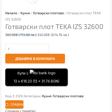
Начало
/
Кухня
/
Готварски плотове
/ Готварски плот TEKA
IZS 32600
Готварски плот TEKA IZS 32600
365.00
€
(713.88 лв.)
345.00
€
(674.76 лв.)
ДОБАВЯНЕ В КОЛИЧКАТА
Купи с
13 x €16.23 (13 x 31.74 BGN)
Код:
Е.3126
Категории:
Кухня
,
Готварски плотове
СРАВНИ
Сподели с приятел