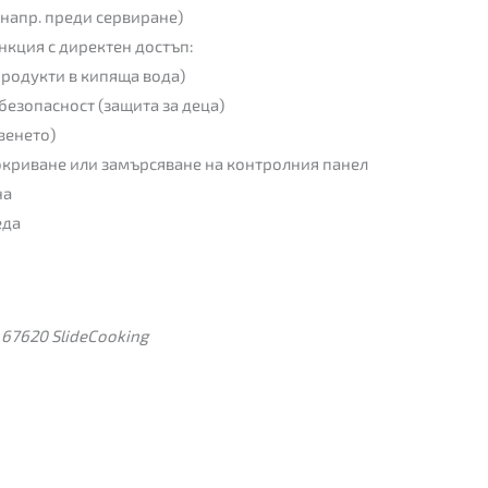
(напр. преди сервиране)
нкция с директен достъп:
продукти в кипяща вода)
безопасност (защита за деца)
венето)
криване или замърсяване на контролния панел
на
еда
 67620 SlideCooking