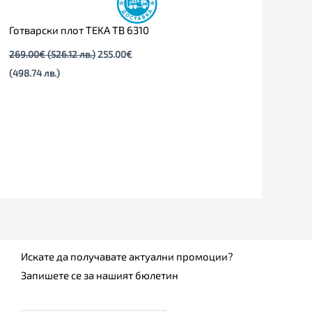
Готварски плот TEKA TB 6310
269.00
€
(526.12 лв.)
255.00
€
(498.74 лв.)
Искате да получавате актуални промоции?
Запишете се за нашият бюлетин