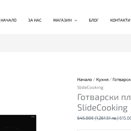
НАЧАЛО
ЗА НАС
МАГАЗИН
БЛОГ
КОНТАКТИ
количество
Origin
за
price
Готварски
was:
плот
645.0
Начало
/
Кухня
/
Готварск
IZS
(1,261
SlideCooking
Готварски пл
67620
лв.).
SlideCooking
SlideCooking
645.00
€
(1,261.51 лв.)
615.0