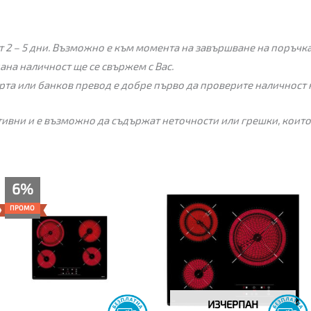
 2 – 5 дни. Възможно е към момента на завършване на поръчкат
пана наличност ще се свържем с Вас.
рта или банков превод е добре първо да проверите наличност 
ивни и е възможно да съдържат неточности или грешки, които
Текущата
Original
6%
цена
price
е:
was:
ПРОМО
269.00€
285.00€
(526.12
(557.41
лв.).
лв.).
ИЗЧЕРПАН