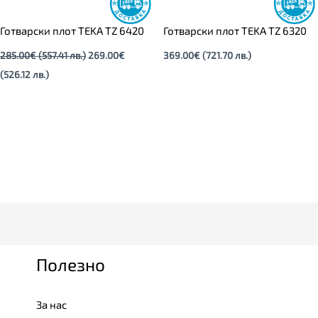
Готварски плот TEKA TZ 6420
Готварски плот TEKA TZ 6320
285.00
€
(557.41 лв.)
269.00
€
369.00
€
(721.70 лв.)
(526.12 лв.)
Полезно
За нас