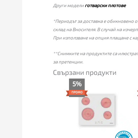
Други модели
готварски плотове
*Периодът за доставка е обикновено от
склад на Вносителя. В случай на изчер
При използване на опция плащане с ка
**Снимките на продуктите са илюстрат
за претенции.
Свързани продукти
Текущата
Original
5%
цена
price
е:
was:
ПРОМО
356.00€
375.00€
(696.28
(733.44
лв.).
лв.).