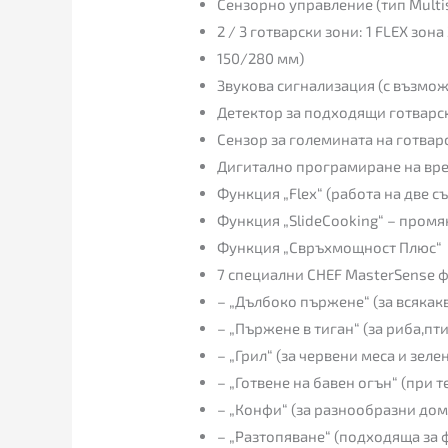
Сензорно управление (тип Multis
2 / 3 готварски зони: 1 FLEX зон
150/280 мм)
Звукова сигнализация (с възмо
Детектор за подходящи готварс
Сензор за големината на готвар
Дигитално програмиране на врем
Функция „Flex“ (работа на две с
Функция „SlideCooking“ – промя
Функция „Свръхмощност Плюс“
7 специални CHEF MasterSense ф
– „Дълбоко пържене“ (за всякакв
– „Пържене в тиган“ (за риба,пт
– „Грил“ (за червени меса и зеле
– „Готвене на бавен огън“ (при 
– „Конфи“ (за разнообразни до
– „Разтопяване“ (подходяща за 