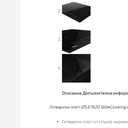
Описание
Допълнителна инфор
Готварски плот IZS 67620 SlideCooking
Готварски плот от стъкло керам