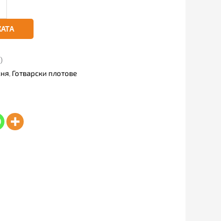
КАТА
)
хня
,
Готварски плотове