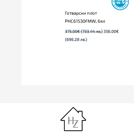
Готварски плот
PHC61530FMW, бял
375.00
€
(733.44 лв.)
356.00
€
(696.28 лв.)