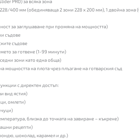
lider PRO) за всяка зона
а 228/400 мм (обединяваща 2 зони 228 х 200 мм), 1 двойна зона 
жност за заглушаване при промяна на мощността)
ки съдове
ските съдове
ето за готвене (1-99 минути)
ъседни зони като една обща)
на мощността на плота чрез плъзгане на готварския съд
ункции с директен достъп:
и вид ястия)
ици, омлети)
нчуци)
температура, близка до точката на завиране – къкрене)
машни рецепти)
фондю, шоколад, карамел и др.)