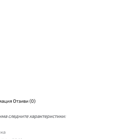
мация
Отзиви (0)
 има следните характеристики:
ика