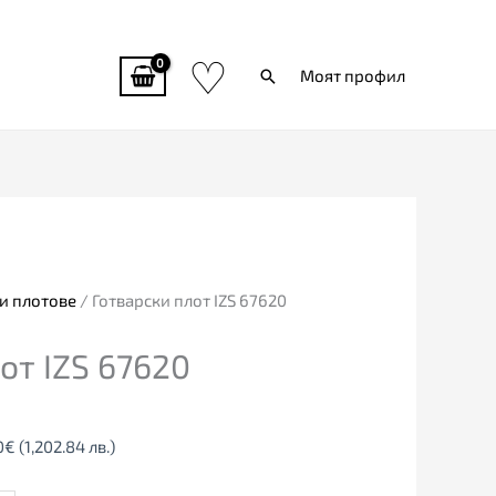
♡
Търси
Моят профил
al
Текущата
цена
е:
0€
615.00€
и плотове
/ Готварски плот IZS 67620
.51
(1,202.84
от IZS 67620
лв.).
0
€
(1,202.84 лв.)