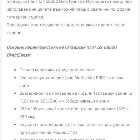
Готварски плот IZF 68600 DirectSense с Flex зоната позволява
използване на цялата възможна площ с различни по форма
готварски съдове.
Подходяща е за тенджери, скари, тепаняки и правоъгълни
съдове.
Основни характеристики на Готварски плот IZF 68600
DirectSense:
Стъкло керамичен индукционен плот
Сензорно управление (тип Multislider PRO) за всяка
зона
Възможност за ползване на 4,2 или 1 готварски зони: 2
FLEX зони 263/390 мм (обединяващи 4 зони
263 х 195 мм. или 1 зона с площта на целия плот (525 х
390 мм)
Звукова сигнализация (с възможност за заглушаване
при промяна на мощността)
Детектор за подходящи готварски съдове