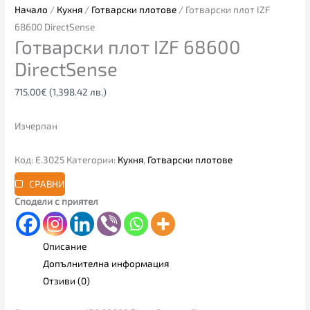
Начало
/
Кухня
/
Готварски плотове
/ Готварски плот IZF
68600 DirectSense
Готварски плот IZF 68600
DirectSense
715.00
€
(1,398.42 лв.)
Изчерпан
Код:
Е.3025
Категории:
Кухня
,
Готварски плотове
СРАВНИ
Сподели с приятел
Описание
Допълнителна информация
Отзиви (0)