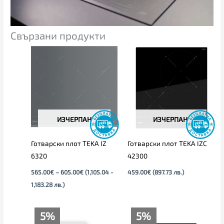
Свързани продукти
Price
range:
565.00€
through
605.00€
ИЗЧЕРПАН
ИЗЧЕРПАН
Готварски плот TEKA IZ
Готварски плот TEKA IZC
6320
42300
565.00
€
–
605.00
€
(1,105.04 -
459.00
€
(897.73 лв.)
1,183.28 лв.)
Текущата
Original
Текущата
Original
5%
5%
цена
price
цена
price