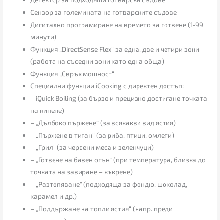
Сензор за големината на готварските съдове
Дигитално програмиране на времето за готвене (1-99
минути)
Функция „DirectSense Flex“ за една, две и четири зони
(работа на съседни зони като една обща)
Функция „Свръх мощност“
Специални функции iCooking с директен достъп:
– iQuick Boiling (за бързо и прецизно достигане точката
на кипене)
– „Дълбоко пържене“ (за всякакви вид ястия)
– „Пържене в тиган“ (за риба, птици, омлети)
– „Грил“ (за червени меса и зеленчуци)
– „Готвене на бавен огън“ (при температура, близка до
точката на завиране – къкрене)
– „Разтопяване“ (подходяща за фондю, шоколад,
карамел и др.)
– „Поддържане на топли ястия“ (напр. преди