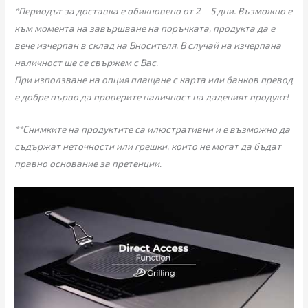
*Периодът за доставка е обикновено от 2 – 5 дни. Възможно е
към момента на завършване на поръчката, продукта да е
вече изчерпан в склад на Вносителя. В случай на изчерпана
наличност ще се свържем с Вас.
При използване на опция плащане с карта или банков превод
е добре първо да проверите наличност на даденият продукт!
**Снимките на продуктите са илюстративни и е възможно да
съдържат неточности или грешки, които не могат да бъдат
правно основание за претенции.