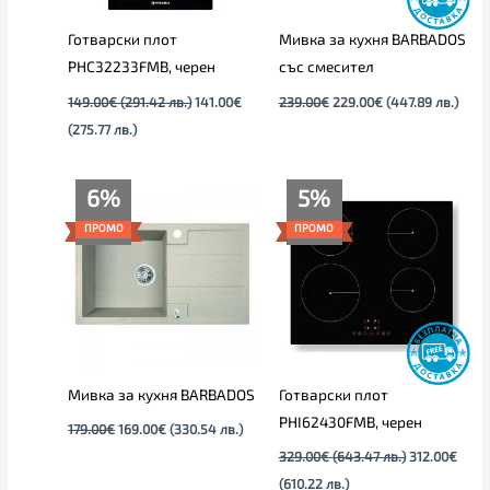
Готварски плот
Мивка за кухня BARBADOS
PHC32233FMB, черен
със смесител
149.00
€
(291.42 лв.)
141.00
€
239.00
€
229.00
€
(447.89 лв.)
(275.77 лв.)
Original
Текущата
Текущата
Original
6%
5%
price
цена
цена
price
was:
е:
е:
was:
ПРОМО
ПРОМО
179.00€.
169.00€.
312.00€
329.00€
(610.22
(643.47
лв.).
лв.).
Мивка за кухня BARBADOS
Готварски плот
PHI62430FMB, черен
179.00
€
169.00
€
(330.54 лв.)
329.00
€
(643.47 лв.)
312.00
€
(610.22 лв.)