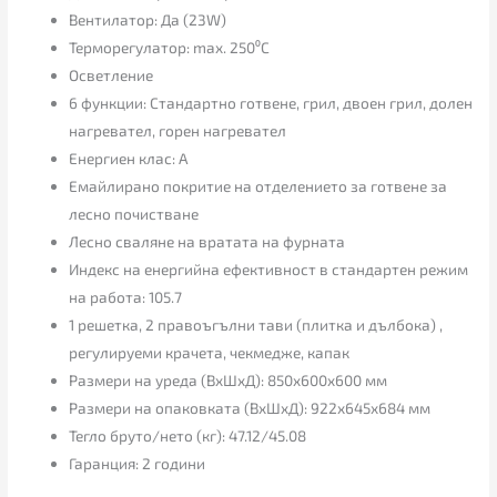
Вентилатор: Да (23W)
Терморегулатор: max. 250⁰C
Осветление
6 функции: Стандартно готвене, грил, двоен грил, долен
нагревател, горен нагревател
Енергиен клас: А
Емайлирано покритие на отделението за готвене за
лесно почистване
Лесно сваляне на вратата на фурната
Индекс на енергийна ефективност в стандартен режим
на работа: 105.7
1 решетка, 2 правоъгълни тави (плитка и дълбока) ,
регулируеми крачета, чекмедже, капак
Размери на уреда (ВxШxД): 850x600x600 мм
Размери на опаковката (ВxШxД): 922х645х684 мм
Тегло бруто/нето (кг): 47.12/45.08
Гаранция: 2 години