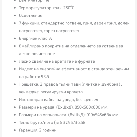
Терморегулатор: max. 250⁰C
Осветление
7 функции: стандартно готвене, грил, двоен грил, долен
нагревател, горен нагревател
Енергиен клас: A
Емайлирано покритие на отделението за готвене за
лесно почистване
Лесно сваляне на вратата на фурната
Индекс на енергийна ефективност в стандартен режим
на работа: 93.5
1 решетка, 2 правоъгълни тави (плитка и дълбока) ,
чекмедже, регулируеми крачета
Инсталиран кабел на уреда, без щепсел
Размери на уреда: (ВxШxД): 850x500x600 мм.
Размери на опаковката: (ВxШxД): 919x545x684 мм.
Тегло бруто/нето (кг): 37.95/36.58
Гаранция: 2 години