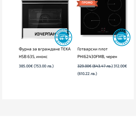
е:
was:
ПРОМО
312.00€
329.00€
(610.22
(643.47
лв.).
лв.).
ИЗЧЕРПАН
Фурна за вграждане TEKA
Готварски плот
HSB 635, инокс
PHI62430FMB, черен
385.00
€
(753.00 лв.)
329.00
€
(643.47 лв.)
312.00
€
(610.22 лв.)