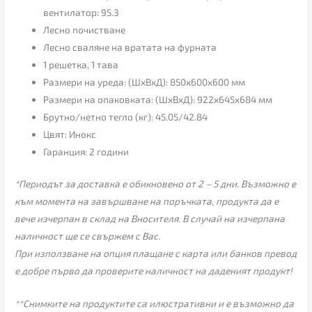
вентилатор: 95.3
Лесно почистване
Лесно сваляне на вратата на фурната
1 решетка, 1 тава
Размери на уреда: (ШxВxД): 850x600x600 мм
Размери на опаковката: (ШxВxД): 922x645x684 мм
Брутно/нетно тегло (кг): 45.05/42.84
Цвят: Инокс
Гаранция: 2 години
*Периодът за доставка е обикновено от 2 – 5 дни. Възможно е
към момента на завършване на поръчката, продукта да е
вече изчерпан в склад на Вносителя. В случай на изчерпана
наличност ще се свържем с Вас.
При използване на опция плащане с карта или банков превод
е добре първо да проверите наличност на даденият продукт!
**Снимките на продуктите са илюстративни и е възможно да