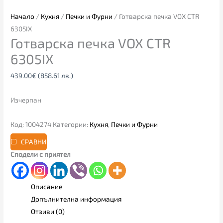
Начало
/
Кухня
/
Печки и Фурни
/ Готварска печка VOX CTR
6305IX
Готварска печка VOX CTR
6305IX
439.00
€
(858.61 лв.)
Изчерпан
Код:
1004274
Категории:
Кухня
,
Печки и Фурни
СРАВНИ
Сподели с приятел
Описание
Допълнителна информация
Отзиви (0)