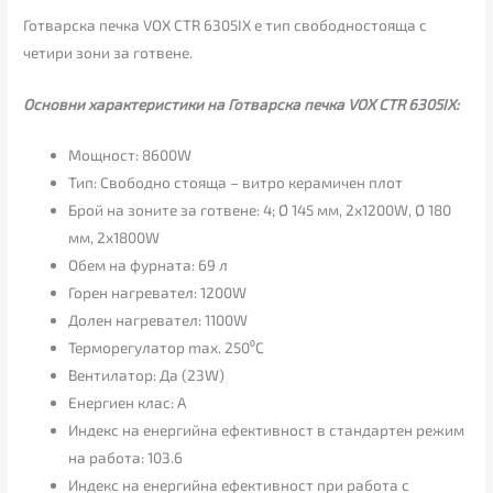
Готварска печка VOX CTR 6305IX е тип свободностояща с
четири зони за готвене.
Основни характеристики на Готварска печка VOX CTR 6305IX:
Мощност: 8600W
Тип: Свободно стояща – витро керамичен плот
Брой на зоните за готвене: 4; Ø 145 мм, 2x1200W, Ø 180
мм, 2x1800W
Обем на фурната: 69 л
Горен нагревател: 1200W
Долен нагревател: 1100W
Терморегулатор max. 250⁰C
Вентилатор: Да (23W)
Енергиен клас: A
Индекс на енергийна ефективност в стандартен режим
на работа: 103.6
Индекс на енергийна ефективност при работа с