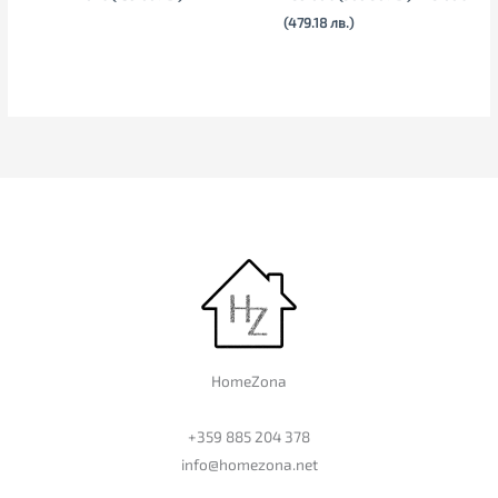
(479.18 лв.)
HomeZona
+359 885 204 378
info@homezona.net