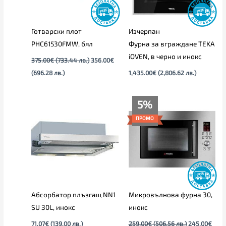
Готварски плот
Изчерпан
PHC61530FMW, бял
Фурна за вграждане TEKA
iOVEN, в черно и инокс
375.00
€
(733.44 лв.)
356.00
€
(696.28 лв.)
1,435.00
€
(2,806.62 лв.)
Текущата
Original
5%
цена
price
е:
was:
ПРОМО
245.00€
259.00€
(479.18
(506.56
лв.).
лв.).
Абсорбатор плъзгащ NN1
Микровълнова фурна 30,
SU 30L, инокс
инокс
71.07
€
(139.00 лв.)
259.00
€
(506.56 лв.)
245.00
€