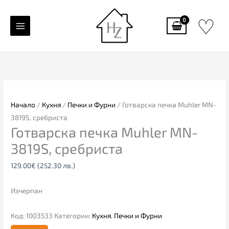
Skip
♡
to
content
Начало
/
Кухня
/
Печки и Фурни
/ Готварска печка Muhler MN-
3819S, сребриста
Готварска печка Muhler MN-
3819S, сребриста
129.00
€
(252.30 лв.)
Изчерпан
Код:
1003533
Категории:
Кухня
,
Печки и Фурни