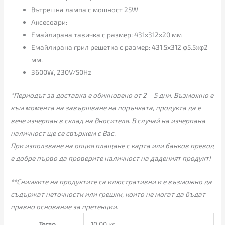
Вътрешна лампа с мощност 25W
Аксесоари:
Емайлирана тавичка с размер: 431х312х20 мм
Емайлирана грил решетка с размер: 431.5х312 φ5.5хφ2
мм.
3600W, 230V/50Hz
*Периодът за доставка е обикновено от 2 – 5 дни. Възможно е
към момента на завършване на поръчката, продукта да е
вече изчерпан в склад на Вносителя. В случай на изчерпана
наличност ще се свържем с Вас.
При използване на опция плащане с карта или банков превод
е добре първо да проверите наличност на даденият продукт!
**Снимките на продуктите са илюстративни и е възможно да
съдържат неточности или грешки, които не могат да бъдат
правно основание за претенции.
Тегло
10.00 кг