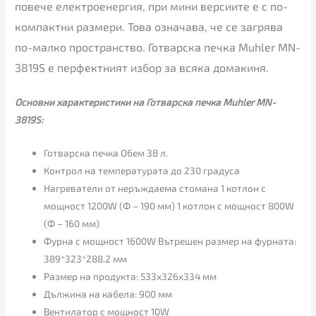
повече електроенергия, при мини версиите е с по-
компактни размери. Това означава, че се загрява
по-малко пространство. Готварска печка Muhler MN-
3819S е перфектният избор за всяка домакиня.
Основни характеристики на Готварска печка Muhler MN-
3819S:
Готварска печка Обем 38 л.
Контрол на температурата до 230 градуса
Нагреватели от неръждаема стомана 1 котлон с
мощност 1200W (Ф – 190 мм) 1 котлон с мощност 800W
(Ф – 160 мм)
Фурна с мощност 1600W Вътрешен размер на фурната:
389*323*288.2 мм
Размер на продукта: 533х326х334 мм
Дължина на кабела: 900 мм
Вентилатор с мощност 10W