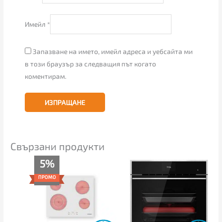
Имейл
*
Запазване на името, имейл адреса и уебсайта ми
в този браузър за следващия път когато
коментирам.
Свързани продукти
Текущата
Original
5%
цена
price
е:
was:
ПРОМО
356.00€
375.00€
(696.28
(733.44
лв.).
лв.).