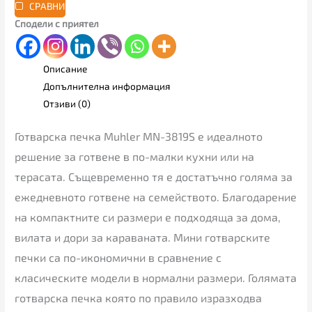
СРАВНИ
Сподели с приятел
Описание
Допълнителна информация
Отзиви (0)
Готварска печка Muhler MN-3819S е идеалното
решение за готвене в по-малки кухни или на
терасата. Същевременно тя е достатъчно голяма за
ежедневното готвене на семейството. Благодарение
на компактните си размери е подходяща за дома,
вилата и дори за караваната. Мини готварските
печки са по-икономични в сравнение с
класическите модели в нормални размери. Голямата
готварска печка която по правило изразходва