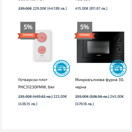
239.00
€
229.00
€
(447.89 лв.)
415.00
€
(811.67 лв.)
Текущата
Original
Текущата
Original
5%
5%
цена
price
цена
price
е:
was:
е:
was:
ПРОМО
ПРОМО
223.00€
235.00€
245.00€
259.00€
(436.15
(459.62
(479.18
(506.56
лв.).
лв.).
лв.).
лв.).
Готварски плот
Микровълнова фурна 30,
PHC31230FMW, бял
черна
235.00
€
(459.62 лв.)
223.00
€
259.00
€
(506.56 лв.)
245.00
€
(436.15 лв.)
(479.18 лв.)