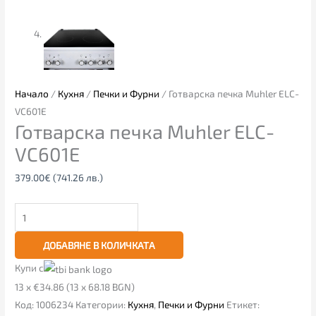
Начало
/
Кухня
/
Печки и Фурни
/ Готварска печка Muhler ELC-
VC601E
Готварска печка Muhler ELC-
VC601E
379.00
€
(741.26 лв.)
ДОБАВЯНЕ В КОЛИЧКАТА
Купи с
13 x €34.86 (13 x 68.18 BGN)
Код:
1006234
Категории:
Кухня
,
Печки и Фурни
Етикет: