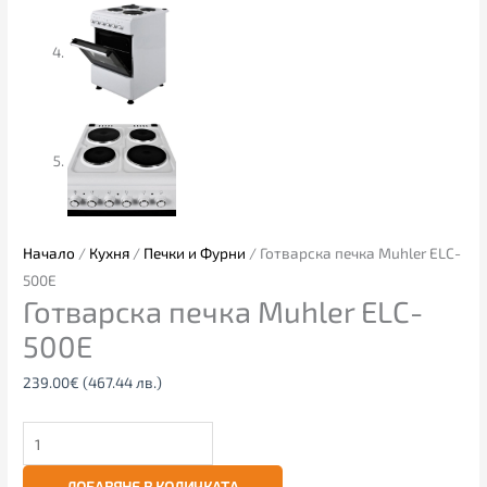
Начало
/
Кухня
/
Печки и Фурни
/ Готварска печка Muhler ELC-
500E
Готварска печка Muhler ELC-
500E
239.00
€
(467.44 лв.)
ДОБАВЯНЕ В КОЛИЧКАТА