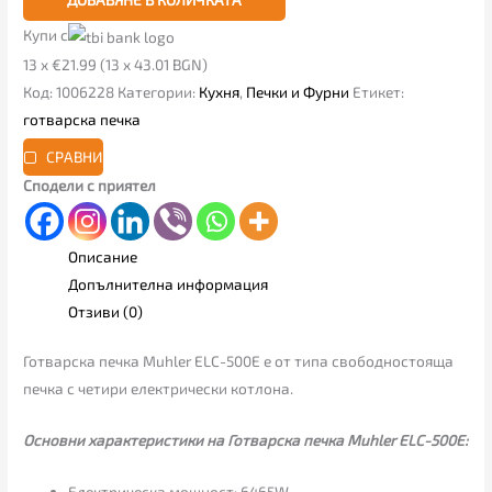
Купи с
13 x €21.99 (13 x 43.01 BGN)
Код:
1006228
Категории:
Кухня
,
Печки и Фурни
Етикет:
готварска печка
СРАВНИ
Сподели с приятел
Описание
Допълнителна информация
Отзиви (0)
Готварска печка Muhler ELC-500E е от типа свободностояща
печка с четири електрически котлона.
Основни характеристики на Готварска печка Muhler ELC-500E:
Електрическа мощност: 6465W