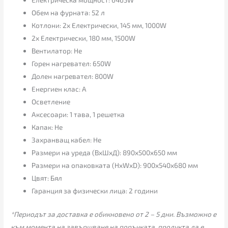
Обем на фурната: 52 л
Котлони: 2x Електрически, 145 мм, 1000W
2x Електрически, 180 мм, 1500W
Вентилатор: Не
Горен нагревател: 650W
Долен нагревател: 800W
Енергиен клас: А
Осветление
Аксесоари: 1 тава, 1 решетка
Капак: Не
Захранващ кабел: Не
Размери на уреда (ВxШxД): 890x500x650 мм
Размери на опаковката (HxWxD): 900x540x680 мм
Цвят: Бял
Гаранция за физически лица: 2 години
*Периодът за доставка е обикновено от 2 – 5 дни. Възможно е
към момента на завършване на поръчката, продукта да е