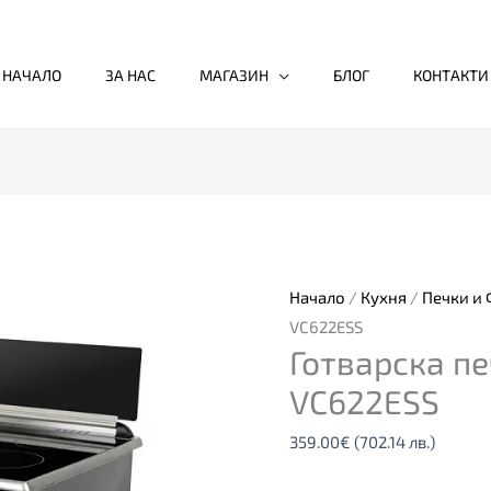
НАЧАЛО
ЗА НАС
МАГАЗИН
БЛОГ
КОНТАКТИ
Начало
/
Кухня
/
Печки и
VC622ESS
Готварска п
VC622ESS
359.00
€
(702.14 лв.)