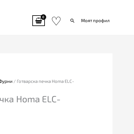
♡
Търси
Моят профил
 Фурни
/ Готварска печка Homa ELC-
ечка Homa ELC-