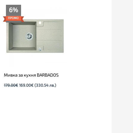
Original
Текущата
6%
price
цена
was:
е:
ПРОМО
179.00€.
169.00€.
Мивка за кухня BARBADOS
179.00
€
169.00
€
(330.54 лв.)