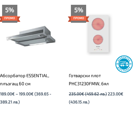
Price
Текущата
Original
5%
5%
range:
цена
price
189.00€
е:
was:
ПРОМО
ПРОМО
through
223.00€
235.00€
199.00€
(436.15
(459.62
лв.).
лв.).
Абсорбатор ESSENTIAL,
Готварски плот
плъзгащ 60 см
PHC31230FMW, бял
189.00
€
–
199.00
€
(369.65 -
235.00
€
(459.62 лв.)
223.00
€
389.21 лв.)
(436.15 лв.)