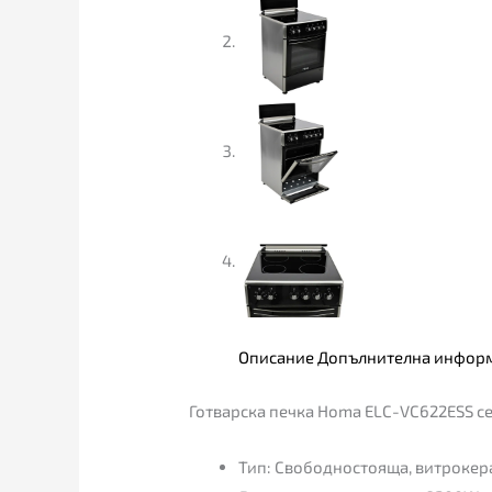
Описание
Допълнителна инфор
Готварска печка Homa ELC-VC622ESS се
Тип: Свободностояща, витроке