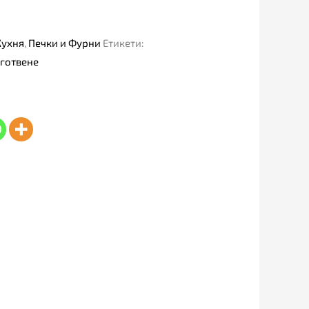
Кухня
,
Печки и Фурни
Етикети:
 готвене