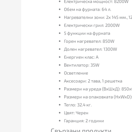
Електрическа мощност: 8200W
Обем на фурната: 64 л.
Нагревателни зони: 2x 145 мм., 1
Електрически грил: 2000W
5 функции на фурната
Горен нагревател: 850W
Долен нагревател: 1300W
Енергиен клас: А
Вентилатор: 35W
Осветление
Аксесоари: 2 тава, 1 решетка
Размери на уреда (ВxШxД): 850
Размери на опаковката (HxWxD)
Тегло: 32.4 кг.
Цвят: Черен
Гаранция: 2 години
Свързани продукти