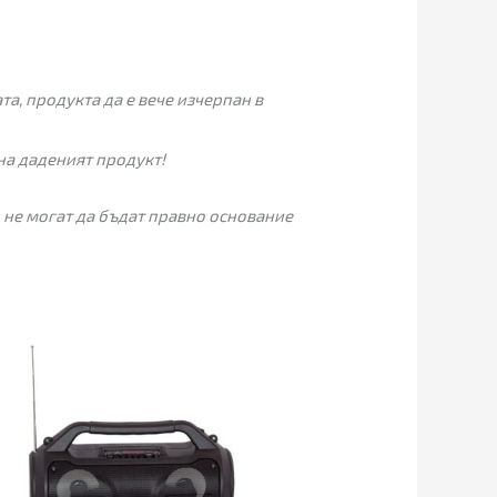
а, продукта да е вече изчерпан в
на даденият продукт!
 не могат да бъдат правно основание