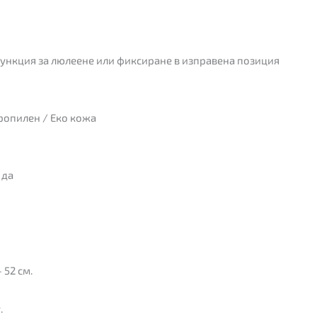
с функция за люлеене или фиксиране в изправена позиция
опилен / Еко кожа
:
да
– 52 см.
.