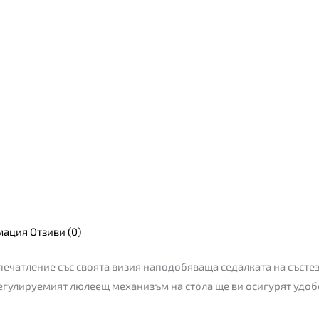
мация
Отзиви (0)
печатление със своята визия наподобяваща седалката на състе
егулируемият люлеещ механизъм на стола ще ви осигурят удобст