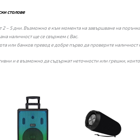
ки столове
 2 – 5 дни. Възможно е към момента на завършване на поръчкат
пана наличност ще се свържем с Вас.
рта или банков превод е добре първо да проверите наличност 
ивни и е възможно да съдържат неточности или грешки, които