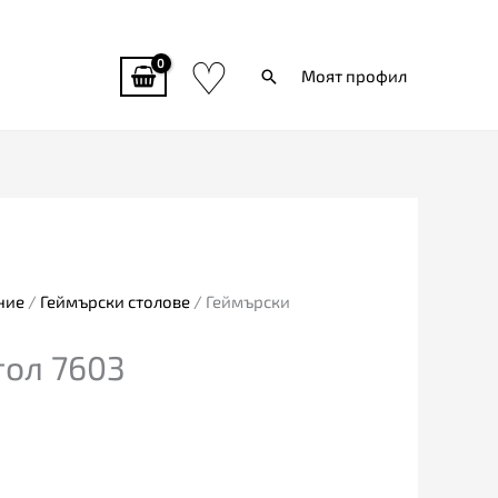
♡
Търси
Моят профил
ние
/
Геймърски столове
/ Геймърски
тол 7603