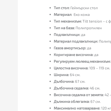
Тип стол:
Геймърски стол
Материал:
Еко кожа
Тип механизъм:
Tilt tension – 
Тип на база:
Полипропилен
Подлакътници:
да
Материал подлакътници:
Полипр
Газов амортисьор:
да
Коригиране височина:
да
Регулируем люлеещ механизъм
Цялостна височина:
109 – 119 см.
Ширина:
64 см.
Дълбочина:
67 см.
Дълбочина седалка:
46 см.
Височина седалка от земята:
42 
Дължина облегалка:
67 см.
Максимално натоварване:
120 кг