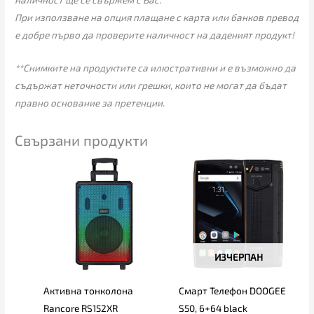
При използване на опция плащане с карта или банков превод
е добре първо да проверите наличност на даденият продукт!
**Снимките на продуктите са илюстративни и е възможно да
съдържат неточности или грешки, които не могат да бъдат
правно основание за претенции.
Свързани продукти
ИЗЧЕРПАН
Активна тонколона
Смарт Телефон DOOGEE
Rancore RS152XR
S50, 6+64 black