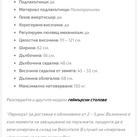
Подлакътници:
да
Материал подлакътници:
Полипропилен
Газов амортисьор:
да
Коригиране височина:
да
Регулируем люлеещ механизъм:
да
Цялостна височина:
111 – 121 см.
Ширина:
62 см.
Дълбочина:
56 см.
Дълбочина седалка:
48 см.
Височина седалка от земята:
43 – 53 см.
Дължина облегалка:
68 см.
Максимално натоварване:
130 кг.
Разгледайте и другите модели
геймърски столове
*Периодът за доставка е обикновено от 2 – 5 дни. Възможно е
към момента на завършване на поръчката, продукта да е
вече изчерпан в склад на Вносителя. В случай на изчерпана
наличност ще се свържем с Вас.