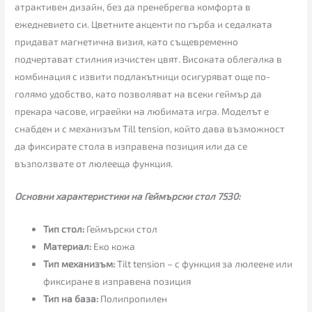
атрактивен дизайн, без да пренебрегва комфорта в
ежедневието си. Цветните акценти по гърба и седалката
придават магнетична визия, като същевременно
подчертават стилния изчистен цвят. Високата облегалка в
комбинация с извити подлакътници осигуряват още по-
голямо удобство, като позволяват на всеки геймър да
прекара часове, играейки на любимата игра. Моделът е
снабден и с механизъм Till tension, който дава възможност
да фиксирате стола в изправена позиция или да се
възползвате от люлееща функция.
Основни характеристики на Геймърски стол 7530:
Тип стол:
Геймърски стол
Материал:
Еко кожа
Тип механизъм:
Tilt tension – с функция за люлеене или
фиксиране в изправена позиция
Тип на база:
Полипропилен