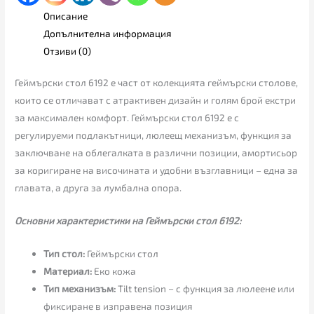
Описание
Допълнителна информация
Отзиви (0)
Геймърски стол 6192 е част от колекцията геймърски столове,
които се отличават с атрактивен дизайн и голям брой екстри
за максимален комфорт. Геймърски стол 6192 е с
регулируеми подлакътници, люлеещ механизъм, функция за
заключване на облегалката в различни позиции, амортисьор
за коригиране на височината и удобни възглавници – една за
главата, а друга за лумбална опора.
Основни характеристики на Геймърски стол 6192:
Тип стол:
Геймърски стол
Материал:
Еко кожа
Тип механизъм:
Tilt tension – с функция за люлеене или
фиксиране в изправена позиция