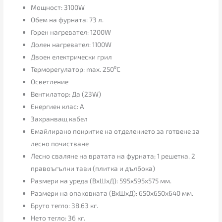
Мощност: 3100W
Обем на фурната: 73 л.
Горен нагревател: 1200W
Долен нагревател: 1100W
Двоен електрически грил
Терморегулатор: max. 250⁰C
Осветление
Вентилатор: Да (23W)
Енергиен клас: А
Захранващ кабел
Емайлирано покритие на отделението за готвене за
лесно почистване
Лесно сваляне на вратата на фурната; 1 решетка, 2
правоъгълни тави (плитка и дълбока)
Размери на уреда (ВxШxД): 595x595x575 мм.
Размери на опаковката (ВxШxД): 650x650x640 мм.
Бруто тегло: 38.63 кг.
Нето тегло: 36 кг.