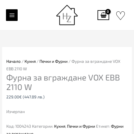
Skip
♡
to
content
Начало
/
Кухня
/
Печки и Фурни
/ Фурна за вграждане VOX
EBB 2110 W
Фурна за вграждане VOX EBB
2110 W
229.00
€
(447.89 лв.)
Изчерпан
Код:
1004243
Категории:
Кухня
,
Печки и Фурни
Етикет:
Фурни
за вграждане