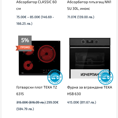
Абсорбатор CLASSIC 60
Абсорбатор плъзгащ NN1
см
SU 30L, инокс
75.00
€
–
85.00
€
(146.69 -
71.07
€
(139.00 лв.)
166.25 лв.)
Текущата
Original
5%
цена
price
е:
was:
ПРОМО
299.00€
315.00€
(584.79
(616.09
лв.).
лв.).
ИЗЧЕРПАН
Готварски плот TEKA TZ
Фурна за вграждане TEKA
6315
HSB 630
315.00
€
(616.09 лв.)
299.00
€
415.00
€
(811.67 лв.)
(584.79 лв.)