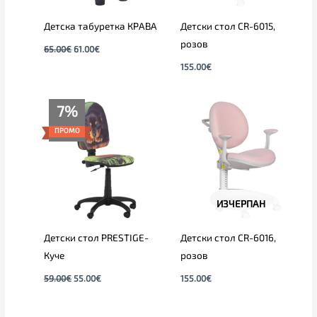
Детска табуретка КРАВА
Детски стол CR-6015,
розов
65.00
€
61.00
€
155.00
€
Original
Текущата
7%
price
цена
was:
е:
ПРОМО
59.00€.
55.00€.
ИЗЧЕРПАН
Детски стол PRESTIGE-
Детски стол CR-6016,
Куче
розов
59.00
€
55.00
€
155.00
€