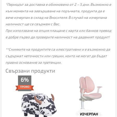
*Периодът за доставка е обикновено от 2 – 5 дни. Възможно е
към момента на завършване на поръчката, продукта да е
вече изчерпан в склад на Вносителя. В случай на изчерпана
наличност ще се свържем с Вас.
При използване на опция плащане с карта или банков превод
е добре първо да проверите наличност на даденият продукт!
**Снимките на продуктите са илюстративни и е възможно да
съдържат неточности или грешки, които не могат да бъдат
правно основание за претенции.
Свързани продукти
Original
Текущата
6%
price
цена
was:
е:
ПРОМО
65.00€.
61.00€.
ИЗЧЕРПАН