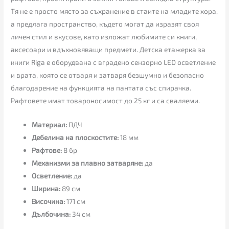
Тя не е просто място за съхранение в стаите на младите хора,
а предлага пространство, където могат да изразят своя
личен стил и вкусове, като изложат любимите си книги,
аксесоари и вдъхновяващи предмети. Детска етажерка за
книги Riga е оборудвана с вградено сензорно LED осветление
и врата, която се отваря и затваря безшумно и безопасно
благодарение на функцията на пантата със спирачка.
Рафтовете имат товароносимост до 25 кг и са сваляеми.
Материал:
ПДЧ
Дебелина на плоскостите:
18 мм
Рафтове:
8 бр
Механизми за плавно затваряне:
да
Осветление:
да
Ширина:
89 см
Височина:
171 см
Дълбочина:
34 см