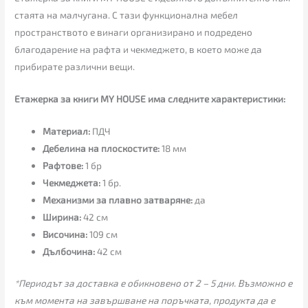
стаята на малчугана. С тази функционална мебел
пространството е винаги организирано и подредено
благодарение на рафта и чекмеджето, в което може да
прибирате различни вещи.
Етажерка за книги MY HOUSE има следните характеристики:
Материал:
ПДЧ
Дебелина на плоскостите:
18 мм
Рафтове:
1 бр
Чекмеджета:
1 бр.
Механизми за плавно затваряне:
да
Ширина:
42 см
Височина:
109 см
Дълбочина:
42 см
*Периодът за доставка е обикновено от 2 – 5 дни. Възможно е
към момента на завършване на поръчката, продукта да е