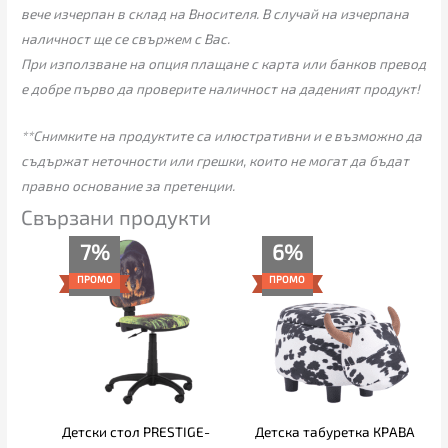
вече изчерпан в склад на Вносителя. В случай на изчерпана
наличност ще се свържем с Вас.
При използване на опция плащане с карта или банков превод
е добре първо да проверите наличност на даденият продукт!
**Снимките на продуктите са илюстративни и е възможно да
съдържат неточности или грешки, които не могат да бъдат
правно основание за претенции.
Свързани продукти
Текущата
Original
Текущата
Original
7%
6%
цена
price
цена
price
е:
was:
е:
was:
ПРОМО
ПРОМО
55.00€
59.00€
61.00€
65.00€
(107.57
(115.39
(119.31
(127.13
лв.).
лв.).
лв.).
лв.).
Детски стол PRESTIGE-
Детска табуретка КРАВА