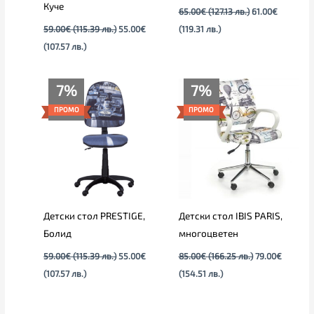
Куче
65.00
€
(127.13 лв.)
61.00
€
59.00
€
(115.39 лв.)
55.00
€
(119.31 лв.)
(107.57 лв.)
Текущата
Original
Текущата
Original
7%
7%
цена
price
цена
price
е:
was:
е:
was:
ПРОМО
ПРОМО
55.00€
59.00€
79.00€
85.00€
(107.57
(115.39
(154.51
(166.25
лв.).
лв.).
лв.).
лв.).
Детски стол PRESTIGE,
Детски стол IBIS PARIS,
Болид
многоцветен
59.00
€
(115.39 лв.)
55.00
€
85.00
€
(166.25 лв.)
79.00
€
(107.57 лв.)
(154.51 лв.)