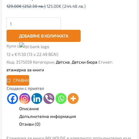
129.00
€
(252.30 лв.)
125.00
€
(244.48 лв.)
ДОБАВЯНЕ В КОЛИЧКАТА
Купи с
13 x €11.50 (13 x 22.49 BGN)
Код:
3575059
Категории:
Детска
,
Детски бюра
Етикет:
етажерка за книги
СРАВНИ
Сподели с приятел
Описание
Допълнителна информация
Отзиви (0)
Етажерка за книги MY HOUSE е идеалното допълнително към