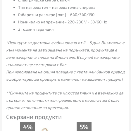
Tип нагревател – нагревателна спирала
Габаритни размери [mm] – 640/340/130
Номинално напрежение– 220-230 V ~ 50/60 Hz
2 години гаранция
*Периодът за доставка е обикновено от 2 – 5 дни. Възможно е
към момента на завършване на поръчката, продукта да е
вече изчерпан в склад на Вносителя. В случай на изчерпана
наличност ще се свържем с Вас.
При използване на опция плащане с карта или банков превод
е добре първо да проверите наличност на даденият продукт!
**Снимките на продуктите са илюстративни и е възможно да
съдържат неточности или грешки, които не могат да бъдат
правно основание за претенции.
Свързани продукти
Original
Текущата
Текущата
Original
4%
5%
price
цена
цена
price