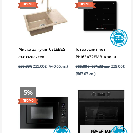
was:
е:
е:
was:
ПРОМО
ПРОМО
235.00€.
225.00€.
339.00€
355.00€
(663.03
(694.32
лв.).
лв.).
Мивка за кухня CELEBES
Готварски плот
със смесител
PHI62432FMB, 4 зони
235.00
€
225.00
€
(440.06 лв.)
355.00
€
(694.32 лв.)
339.00
€
(663.03 лв.)
Текущата
Original
5%
цена
price
е:
was:
ПРОМО
245.00€
259.00€
(479.18
(506.56
лв.).
лв.).
ИЗЧЕРПАН