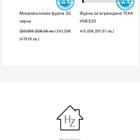
Микровълнова фурна 30,
Фурна за вграждане TEKA
черна
HSB 630
259.00
€
(506.56 лв.)
245.00
€
415.00
€
(811.67 лв.)
(479.18 лв.)
HomeZona