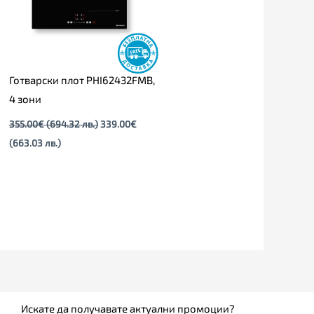
Готварски плот PHI62432FMB,
4 зони
355.00
€
(694.32 лв.)
339.00
€
(663.03 лв.)
Искате да получавате актуални промоции?