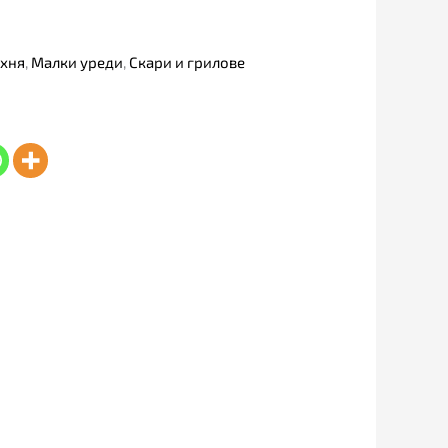
хня
,
Малки уреди
,
Скари и грилове