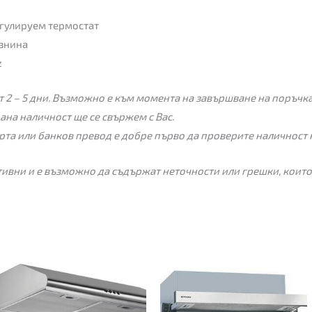
гулируем термостат
азнина
z
 2 – 5 дни. Възможно е към момента на завършване на поръчкат
пана наличност ще се свържем с Вас.
рта или банков превод е добре първо да проверите наличност 
ивни и е възможно да съдържат неточности или грешки, които
Price
range:
75.00€
through
85.00€