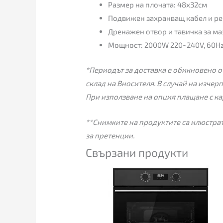
Размер на плочата: 48х32см
Подвижен захранващ кабел и ре
Дренажен отвор и тавичка за м
Мощност: 2000W 220~240V, 60H
*Периодът за доставка е обикновено от
склад на Вносителя. В случай на изчер
При използване на опция плащане с ка
**Снимките на продуктите са илюстрат
за претенции.
Свързани продукти