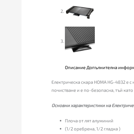
Описание
Допълнителна инфор
Електрическа скара HOMA HG-4832 е с н
почистване и е по-безопасна, тъй като
Основни характеристики на Електриче
Плоча от лят алуминий
(1/2 оребрена, 1/2 гладка )