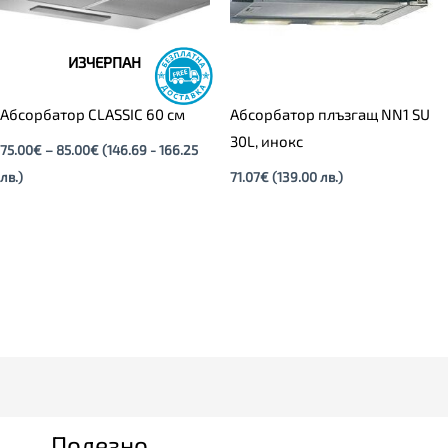
ИЗЧЕРПАН
Абсорбатор CLASSIC 60 см
Абсорбатор плъзгащ NN1 SU
30L, инокс
75.00
€
–
85.00
€
(146.69 - 166.25
лв.)
71.07
€
(139.00 лв.)
Полезно