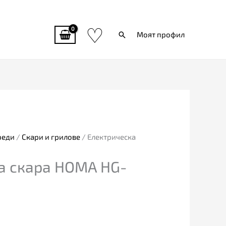
♡
Търси
Моят профил
реди
/
Скари и грилове
/ Електрическа
а скара HOMA HG-