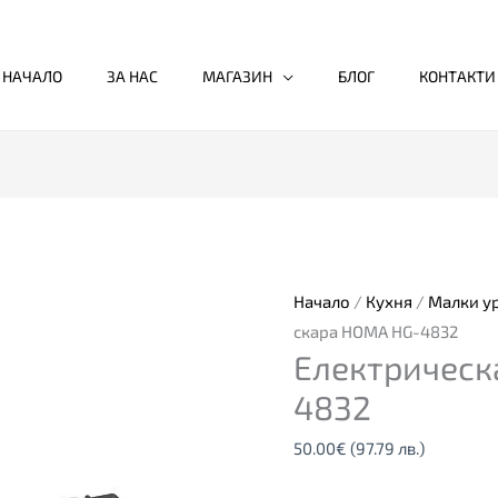
НАЧАЛО
ЗА НАС
МАГАЗИН
БЛОГ
КОНТАКТИ
Начало
/
Кухня
/
Малки у
скара HOMA HG-4832
Електрическ
4832
50.00
€
(97.79 лв.)