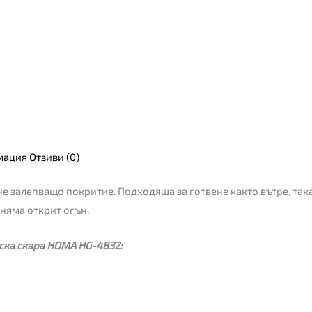
мация
Отзиви (0)
е залепващо покритие. Подходяща за готвене както вътре, така
 няма открит огън.
ска скара HOMA HG-4832: