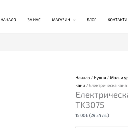
НАЧАЛО
ЗА НАС
МАГАЗИН
БЛОГ
КОНТАКТИ
количество
за
Електрическа
кана
Начало
/
Кухня
/
Малки у
Termomax
кани
/ Електрическа кана
Електрическ
TK3075
TK3075
15.00
€
(29.34 лв.)