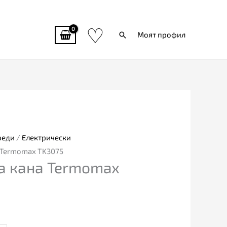
♡
Търси
Моят профил
реди
/
Електрически
 Termomax TK3075
а кана Termomax