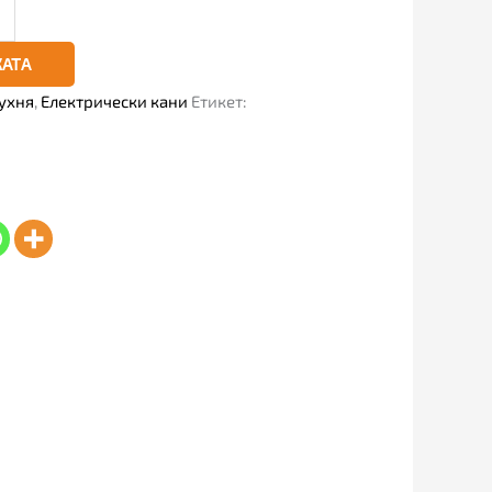
КАТА
ухня
,
Електрически кани
Етикет: