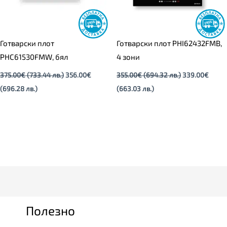
Готварски плот
Готварски плот PHI62432FMB,
PHC61530FMW, бял
4 зони
375.00
€
(733.44 лв.)
356.00
€
355.00
€
(694.32 лв.)
339.00
€
(696.28 лв.)
(663.03 лв.)
Полезно