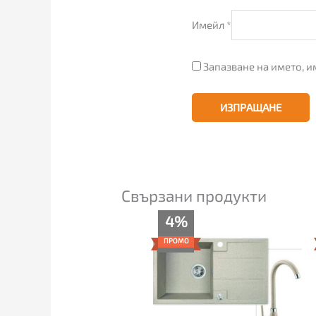
Имейл
*
Запазване на името, и
Свързани продукти
Original
Текущата
4%
price
цена
was:
е:
ПРОМО
239.00€.
229.00€.