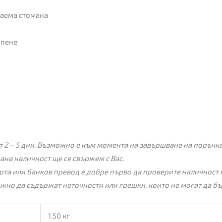
даема стомана
ипене
 2 – 5 дни. Възможно е към момента на завършване на поръчкат
пана наличност ще се свържем с Вас.
рта или банков превод е добре първо да проверите наличност 
жно да съдържат неточности или грешки, които не могат да бъ
1.50 кг