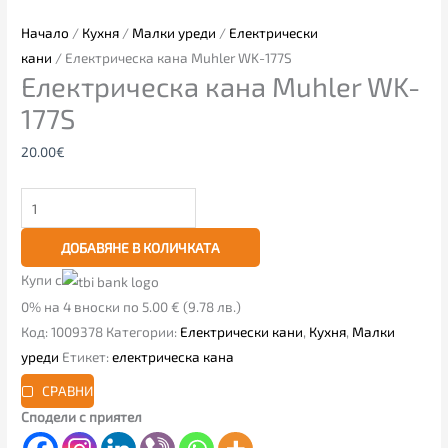
Начало
/
Кухня
/
Малки уреди
/
Електрически
кани
/ Електрическа кана Muhler WK-177S
Електрическа кана Muhler WK-
177S
20.00
€
ДОБАВЯНЕ В КОЛИЧКАТА
Купи с
0% на 4 вноски по 5.00 € (9.78 лв.)
Код:
1009378
Категории:
Електрически кани
,
Кухня
,
Малки
уреди
Етикет:
електрическа кана
СРАВНИ
Сподели с приятел