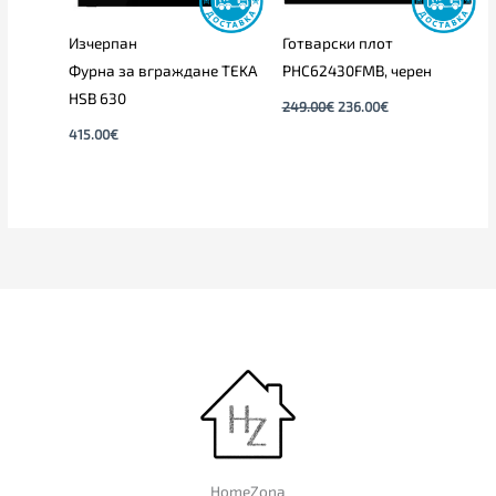
Изчерпан
Готварски плот
Фурна за вграждане TEKA
PHC62430FMB, черен
HSB 630
249.00
€
236.00
€
415.00
€
HomeZona