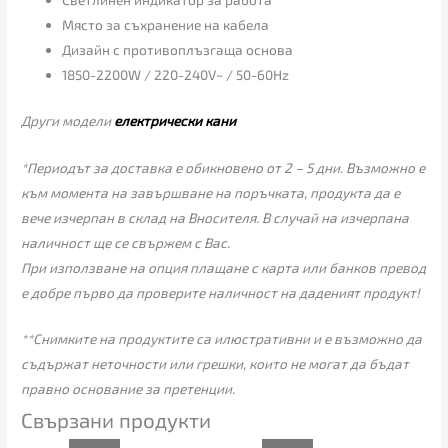
Място за съхранение на кабела
Дизайн с противоплъзгаща основа
1850-2200W / 220-240V~ / 50-60Hz
Други модели
електрически кани
*Периодът за доставка е обикновено от 2 – 5 дни. Възможно е
към момента на завършване на поръчката, продукта да е
вече изчерпан в склад на Вносителя. В случай на изчерпана
наличност ще се свържем с Вас.
При използване на опция плащане с карта или банков превод
е добре първо да проверите наличност на даденият продукт!
**Снимките на продуктите са илюстративни и е възможно да
съдържат неточности или грешки, които не могат да бъдат
правно основание за претенции.
Свързани продукти
Original
Текущата
Original
Текущата