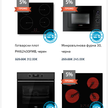
5%
5%
price
цена
price
цена
was:
е:
was:
е:
ПРОМО
ПРОМО
329.00€.
312.00€.
259.00€.
245.00€.
Готварски плот
Микровълнова фурна 30,
PHI62430FMB, черен
черна
329.00
€
312.00
€
259.00
€
245.00
€
Original
Текущата
5%
price
цена
was:
е:
ПРОМО
249.00€.
236.00€.