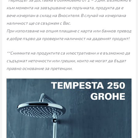
към момента на завършване на поръчката, продукта да е
вече изчерпан в склад на Вносителя. В случай на изчерпана
наличност ще се свържем с Вас.
При използване на опция плащане с карта или банков превод
е добре първо да проверите наличност на даденият продукт!
**Снимките на продуктите са илюстративни и е възможно да
съдържат неточности или грешки, които не могат да бъдат
правно основание за претенции.