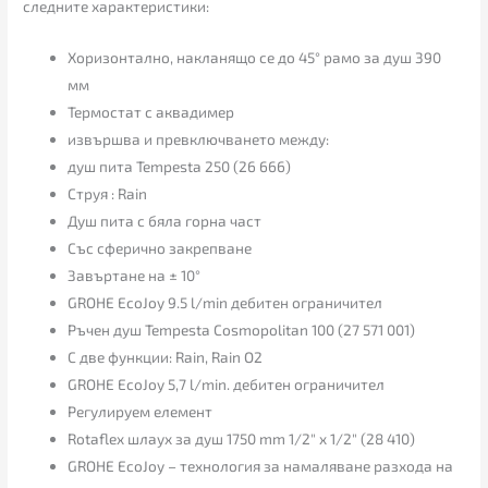
следните характеристики:
Хоризонтално, накланящо се до 45° рамо за душ 390
мм
Термостат с аквадимер
извършва и превключването между:
душ пита Tempesta 250 (26 666)
Струя : Rain
Душ пита с бяла горна част
Със сферично закрепване
Завъртане на ± 10°
GROHE EcoJoy 9.5 l/min дебитен ограничител
Ръчен душ Tempesta Cosmopolitan 100 (27 571 001)
С две функции: Rain, Rain O2
GROHE EcoJoy 5,7 l/min. дебитен ограничител
Регулируем елемент
Rotaflex шлаух за душ 1750 mm 1/2″ x 1/2″ (28 410)
GROHE EcoJoy – технология за намаляване разхода на