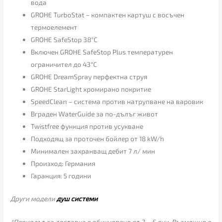
вода
GROHE TurboStat – компактен картуш с восъчен
термоелемент
GROHE SafeStop 38°C
Включен GROHE SafeStop Plus температурен
ограничител до 43°C
GROHE DreamSpray перфектна струя
GROHE StarLight хромирано покритие
SpeedClean – система против натрупване на варовик
Вграден WaterGuide за по-дълъг живот
Twistfree функция против усукване
Подходящ за проточен бойлер от 18 kW/h
Минимален захранващ дебит 7 л/ мин
Произход: Германия
Гаранция: 5 години
Други модели
душ системи
*Периодът за доставка е обикновено от 2 – 5 дни. Възможно е