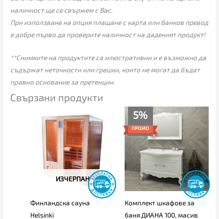
наличност ще се свържем с Вас.
При използване на опция плащане с карта или банков превод
е добре първо да проверите наличност на даденият продукт!
**Снимките на продуктите са илюстративни и е възможно да
съдържат неточности или грешки, които не могат да бъдат
правно основание за претенции.
Свързани продукти
Текущата
Original
5%
цена
price
е:
was:
ПРОМО
775.00€
815.00€
(1,515.77
(1,594.00
лв.).
лв.).
ИЗЧЕРПАН
Финландска сауна
Комплект шкафове за
Helsinki
баня ДИАНА 100, масив