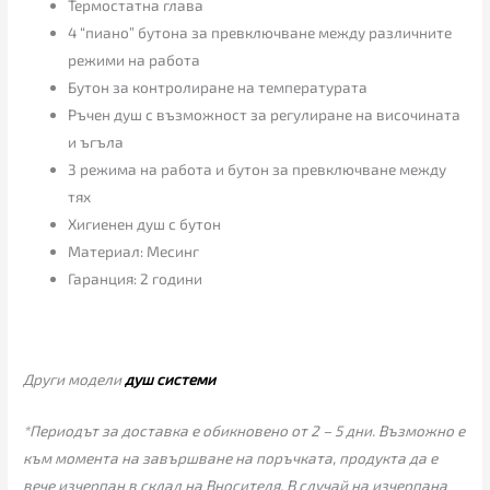
Термостатна глава
4 “пиано” бутона за превключване между различните
режими на работа
Бутон за контролиране на температурата
Ръчен душ с възможност за регулиране на височината
и ъгъла
3 режима на работа и бутон за превключване между
тях
Хигиенен душ с бутон
Материал: Месинг
Гаранция: 2 години
Други модели
душ системи
*Периодът за доставка е обикновено от 2 – 5 дни. Възможно е
към момента на завършване на поръчката, продукта да е
вече изчерпан в склад на Вносителя. В случай на изчерпана