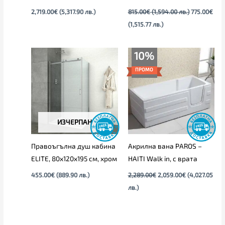
2,719.00
€
(5,317.90 лв.)
815.00
€
(1,594.00 лв.)
775.00
€
(1,515.77 лв.)
Original
Текущата
10%
price
цена
was:
е:
ПРОМО
2,289.00€.
2,059.00€.
ИЗЧЕРПАН
Правоъгълна душ кабина
Акрилна вана PAROS –
ELITE, 80х120х195 см, хром
HAITI Walk in, с врата
455.00
€
(889.90 лв.)
2,289.00
€
2,059.00
€
(4,027.05
лв.)