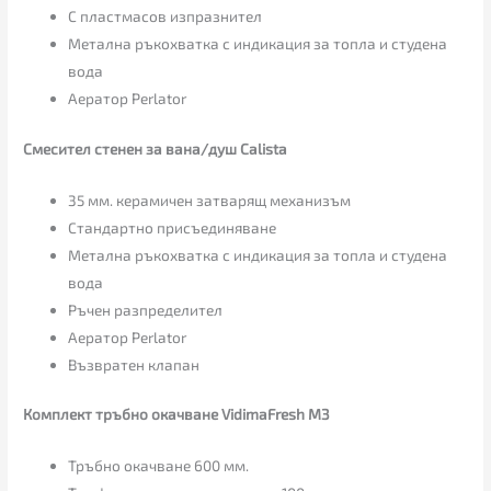
С пластмасов изпразнител
Метална ръкохватка с индикация за топла и студена
вода
Аератор Perlator
Смесител стенен за вана/душ Calista
35 мм. керамичен затварящ механизъм
Стандартно присъединяване
Метална ръкохватка с индикация за топла и студена
вода
Ръчен разпределител
Аератор Perlator
Възвратен клапан
Комплект тръбно окачване VidimaFresh М3
Тръбно окачване 600 мм.