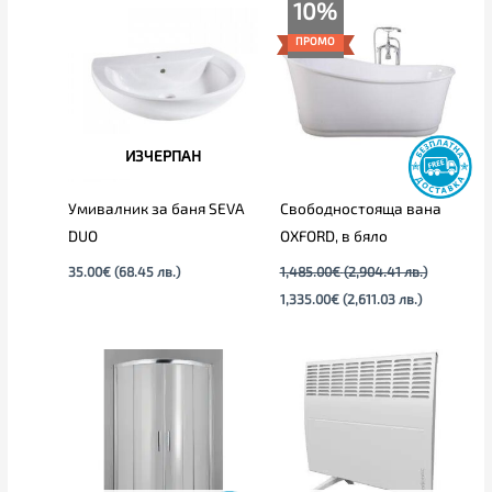
Original
Текущата
10%
price
цена
was:
е:
ПРОМО
1,485.00€
1,335.00€
(2,904.41
(2,611.03
лв.).
лв.).
ИЗЧЕРПАН
Умивалник за баня SEVA
Свободностояща вана
DUO
OXFORD, в бяло
35.00
€
(68.45 лв.)
1,485.00
€
(2,904.41 лв.)
1,335.00
€
(2,611.03 лв.)
Price
range:
415.00€
through
435.00€