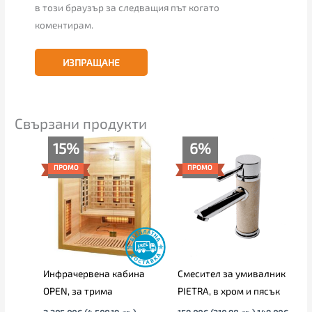
в този браузър за следващия път когато
коментирам.
Свързани продукти
Original
Текущата
Текущата
Original
15%
6%
price
цена
цена
price
was:
е:
е:
was:
ПРОМО
ПРОМО
2,305.00€
1,959.00€
149.00€
159.00€
(4,508.19
(3,831.47
(291.42
(310.98
лв.).
лв.).
лв.).
лв.).
Инфрачервена кабина
Смесител за умивалник
OPEN, за трима
PIETRA, в хром и пясък