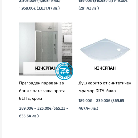
2,305.00
€
(4,508.19 лв.)
159.00
€
(310.98 лв.)
149.00
€
1,959.00
€
(3,831.47 лв.)
(291.42 лв.)
Price
Price
range:
range:
289.00€
189.00€
through
through
325.00€
239.00€
ИЗЧЕРПАН
ИЗЧЕРПАН
Преграден параван за
Душ корито от синтетичен
баня с плъзгаща врата
мрамор DITA, бяло
ELITЕ, хром
189.00
€
–
239.00
€
(369.65 -
289.00
€
–
325.00
€
(565.23 -
467.44 лв.)
635.64 лв.)