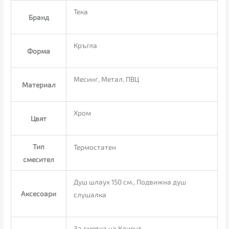
Тека
Бранд
Кръгла
Форма
Месинг, Метал, ПВЦ
Материал
Хром
Цвят
Тип
Термостатен
смесител
Душ шлаух 150 см., Подвижна душ
Аксесоари
слушалка
За сметка на Клиент