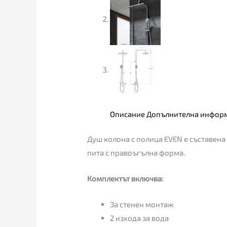
Описание
Допълнителна инфор
Душ колона с полица EVEN е съставена
пита с правоъгълна форма.
Комплектът включва:
За стенен монтаж
2 изхода за вода