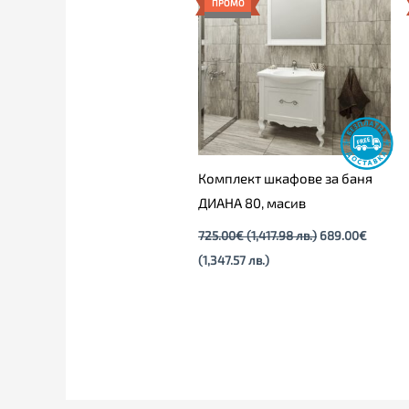
е:
was:
ПРОМО
689.00€
725.00€
(1,347.57
(1,417.98
лв.).
лв.).
Комплект шкафове за баня
ДИАНА 80, масив
725.00
€
(1,417.98 лв.)
689.00
€
(1,347.57 лв.)