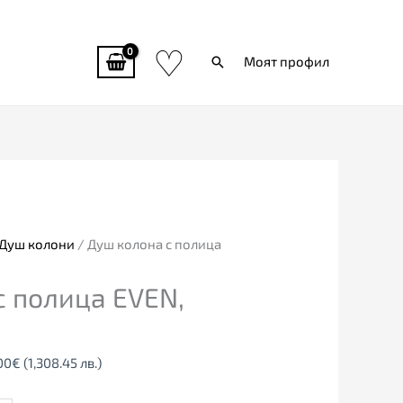
♡
Търси
Моят профил
nal
Текущата
цена
е:
00€
669.00€
Душ колони
/ Душ колона с полица
8.86
(1,308.45
с полица EVEN,
лв.).
00
€
(1,308.45 лв.)