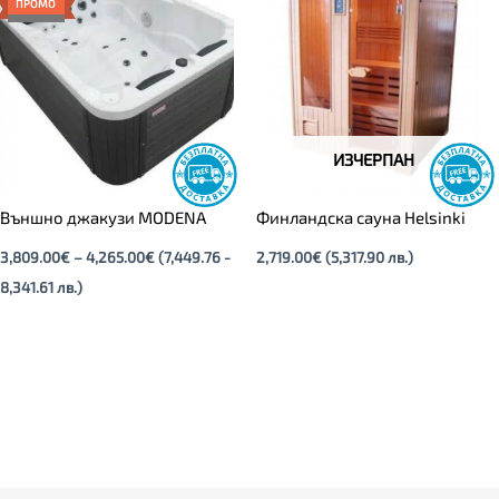
3,809.00€
ПРОМО
through
4,265.00€
ИЗЧЕРПАН
Външно джакузи MODENA
Финландска сауна Helsinki
3,809.00
€
–
4,265.00
€
(7,449.76 -
2,719.00
€
(5,317.90 лв.)
8,341.61 лв.)