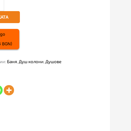
КАТА
36 BGN)
ии:
Баня
,
Душ колони
,
Душове