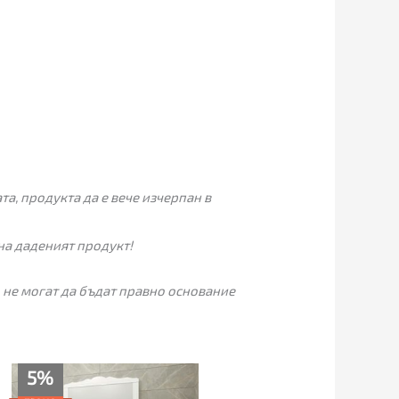
а, продукта да е вече изчерпан в
на даденият продукт!
 не могат да бъдат правно основание
Текущата
Original
5%
цена
price