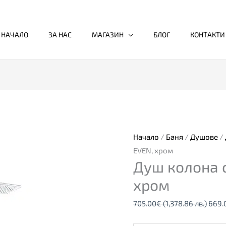
НАЧАЛО
ЗА НАС
МАГАЗИН
БЛОГ
КОНТАКТИ
количество
Origi
за
price
Душ
was:
колона
705.
Начало
/
Баня
/
Душове
/
с
(1,37
EVEN, хром
Душ колона 
полица
лв.).
EVEN,
хром
хром
705.00
€
(1,378.86 лв.)
669.