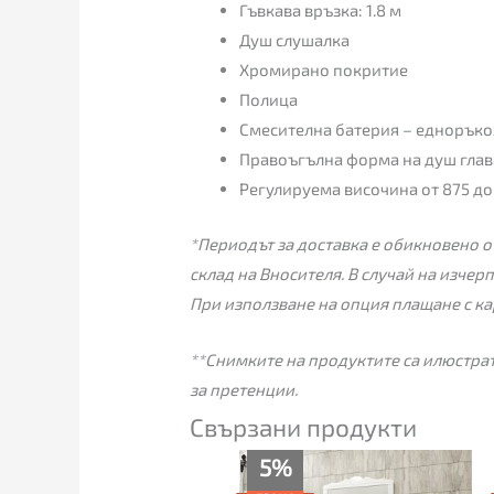
Гъвкава връзка: 1.8 м
Душ слушалка
Хромирано покритие
Полица
Смесителна батерия – едноръко
Правоъгълна форма на душ глава
Регулируема височина от 875 до
*Периодът за доставка е обикновено от
склад на Вносителя. В случай на изчер
При използване на опция плащане с ка
**Снимките на продуктите са илюстрат
за претенции.
Свързани продукти
Текущата
Original
5%
цена
price