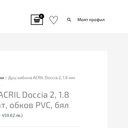
♡
Търси
Моят профил
ни
/ Душ кабина ACRIL Doccia 2, 1.8 мм
л
CRIL Doccia 2, 1.8
, обков PVC, бял
- 459.62 лв.)