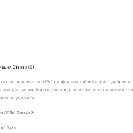
мация
Отзиви (0)
а от висококачествен PVC профил и устойчив акрил с дебелина 1
ози модел душ кабина ще ви предложи комфорт, практичност и
едневна употреба.
 ACRIL Doccia 2:
л 1.8 мм