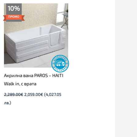
Original
Текущата
10%
price
цена
was:
е:
ПРОМО
2,289.00€.
2,059.00€.
Акрилна вана PAROS – HAITI
Walk in, с врата
2,289.00
€
2,059.00
€
(4,027.05
лв.)