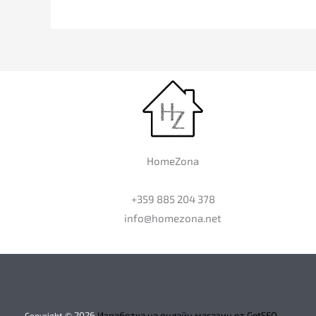
HomeZona
+359 885 204 378
info@homezona.net
2026
Изработка на онлайн магазин от GetSEO
Copyright ©