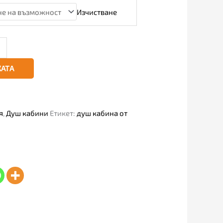
Изчистване
КАТА
я
,
Душ кабини
Етикет:
душ кабина от