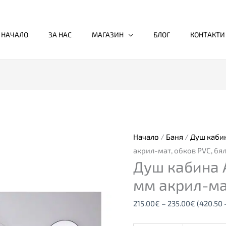
НАЧАЛО
ЗА НАС
МАГАЗИН
БЛОГ
КОНТАКТИ
количество
Price
за
range:
Душ
215.00€
кабина
through
Начало
/
Баня
/
Душ каби
ACRIL
235.00€
акрил-мат, обков PVC, бя
Душ кабина A
Doccia
2,
мм акрил-мат
1.8
215.00
€
–
235.00
€
(420.50 
мм
акрил-