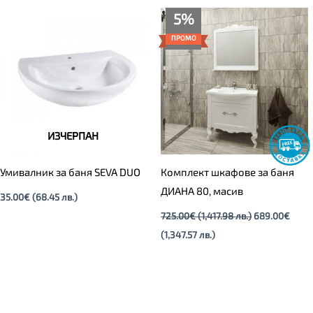
Текущата
Original
5%
цена
price
е:
was:
ПРОМО
689.00€
725.00€
(1,347.57
(1,417.98
лв.).
лв.).
ИЗЧЕРПАН
Умивалник за баня SEVA DUO
Комплект шкафове за баня
ДИАНА 80, масив
35.00
€
(68.45 лв.)
725.00
€
(1,417.98 лв.)
689.00
€
(1,347.57 лв.)