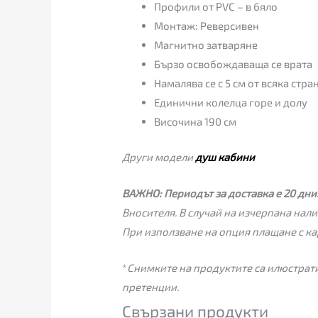
Профили от PVC – в бяло
Монтаж: Реверсивен
Магнитно затваряне
Бързо освобождаваща се врата
Намалява се с 5 см от всяка стра
Единични колелца горе и долу
Височина 190 см
Други модели
душ кабини
ВАЖНО:
Периодът за доставка е 20 дни
Вносителя. В случай на изчерпана нали
При използване на опция плащане с ка
*
Снимките на продуктите са илюстрати
претенции.
Свързани продукти