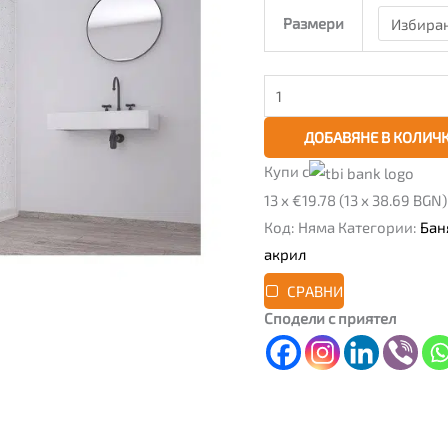
мат,
Размери
обков
PVC,
бял
ДОБАВЯНЕ В КОЛИЧ
Купи с
13 x €19.78 (13 x 38.69 BGN)
Код:
Няма
Категории:
Бан
акрил
СРАВНИ
Сподели с приятел