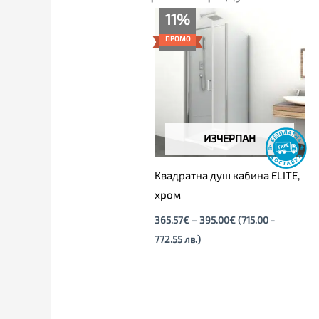
Price
11%
range:
365.57€
ПРОМО
through
395.00€
ИЗЧЕРПАН
Квадратна душ кабина ELITE,
хром
365.57
€
–
395.00
€
(715.00 -
772.55 лв.)