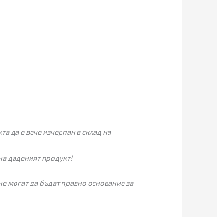
а да е вече изчерпан в склад на
на даденият продукт!
не могат да бъдат правно основание за