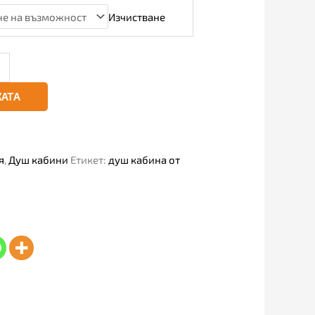
Изчистване
КАТА
я
,
Душ кабини
Етикет:
душ кабина от