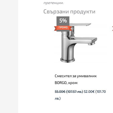
претенции.
Свързани продукти
Текущата
Original
5%
цена
price
е:
was:
ПРОМО
52.00€
55.00€
(101.70
(107.57
лв.).
лв.).
Смесител за умивалник
BORGO, хром
55.00
€
(107.57 лв.)
52.00
€
(101.70
лв.)