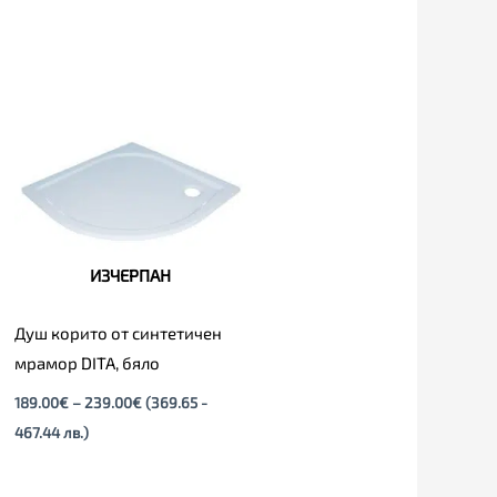
Price
range:
189.00€
through
239.00€
ИЗЧЕРПАН
Душ корито от синтетичен
мрамор DITA, бяло
189.00
€
–
239.00
€
(369.65 -
467.44 лв.)