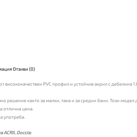
мация
Отзиви (0)
от висококачествен PVC профил и устойчив акрил с дебелина 1.
но решение както за малки, така и за средни бани. Този моде
а отлична цена.
а употреба.
 ACRIL Doccia: