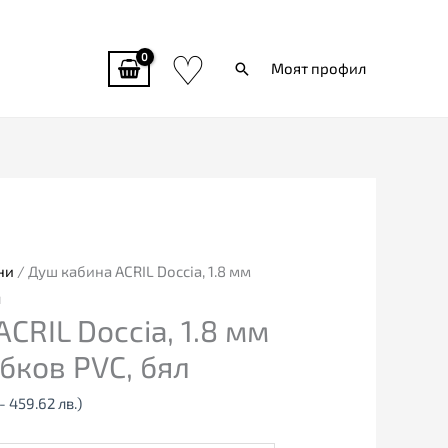
♡
Търси
Моят профил
ни
/ Душ кабина ACRIL Doccia, 1.8 мм
л
CRIL Doccia, 1.8 мм
бков PVC, бял
- 459.62 лв.)