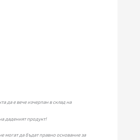
а да е вече изчерпан в склад на
на даденият продукт!
не могат да бъдат правно основание за