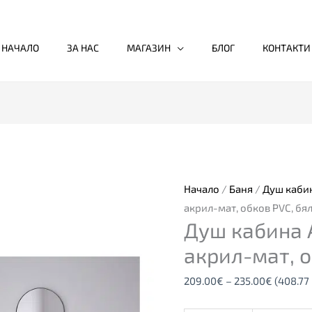
НАЧАЛО
ЗА НАС
МАГАЗИН
БЛОГ
КОНТАКТИ
количество
Price
за
range:
Душ
209.00€
кабина
through
Начало
/
Баня
/
Душ каби
ACRIL
235.00€
акрил-мат, обков PVC, бя
Душ кабина A
Doccia,
1.8
акрил-мат, о
мм
209.00
€
–
235.00
€
(408.77 
акрил-
мат,