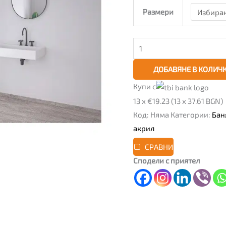
обков
Размери
PVC,
бял
ДОБАВЯНЕ В КОЛИЧ
Купи с
13 x €19.23 (13 x 37.61 BGN)
Код:
Няма
Категории:
Бан
акрил
СРАВНИ
Сподели с приятел