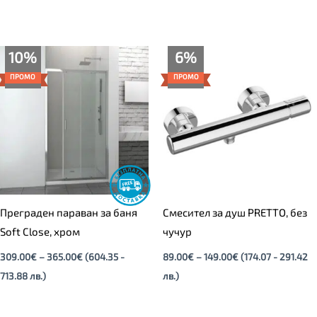
Price
Price
10%
6%
range:
range:
309.00€
89.00€
ПРОМО
ПРОМО
through
through
365.00€
149.00€
Преграден параван за баня
Смесител за душ PRETTO, без
Soft Close, хром
чучур
309.00
€
–
365.00
€
(604.35 -
89.00
€
–
149.00
€
(174.07 - 291.42
713.88 лв.)
лв.)