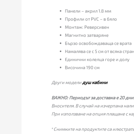
Панели – акрил 1.8 мм
Профили от PVC – в бяло
Монтаж: Реверсивен
Магнитно затваряне
Бързо освобождаваща се врата
Намалява се с 5 см от всяка стра
Единични колелца горе и долу
Височина 190 см
Други модели
душ кабини
ВАЖНО:
Периодът за доставка е 20 дни
Вносителя. В случай на изчерпана нали
При използване на опция плащане с ка
*
Снимките на продуктите са илюстрати