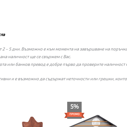
гла
 2 – 5 дни. Възможно е към момента на завършване на поръчкат
пана наличност ще се свържем с Вас.
рта или банков превод е добре първо да проверите наличност 
ивни и е възможно да съдържат неточности или грешки, които
Текущата
Original
5%
цена
price
е:
was:
ПРОМО
475.00€
499.00€
(929.02
(975.96