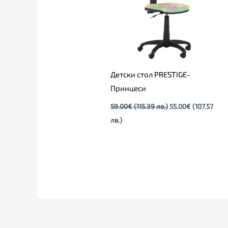
лв.).
лв.).
Детски стол PRESTIGE-
Принцеси
59.00
€
(115.39 лв.)
55.00
€
(107.57
лв.)