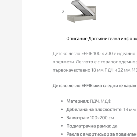
Описание
Допълнителна инфор
Детско легло EFFIE 100 x 200 е идеално
предмети. Леглото е с товароподемнос
първокачествено 18 мм ПДЧ и 22 мм MD
Детско легло EFFIE има следните харак
Материал:
ПДЧ, МДФ
Дебелина на плоскостите:
18 мм
За матрак:
100х200 см
Подматрачна рамка:
да
Ракла с амортисьор за повдиган