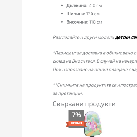
Дължина:
210 см
Ширина:
124 см
Височина:
118 см
Разгледайте и други модели
детски ле
*Периодът за доставка е обикновено от
склад на Вносителя. В случай на изчер
При използване на опция плащане с ка
**Снимките на продуктите са илюстрат
за претенции.
Свързани продукти
Текущата
Original
7%
цена
price
е:
was:
ПРОМО
55.00€
59.00€
(107.57
(115.39