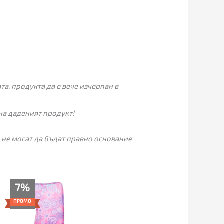
а, продукта да е вече изчерпан в
на даденият продукт!
 не могат да бъдат правно основание
Текущата
Original
7%
цена
price
е:
was:
ПРОМО
65.96€
71.07€
(129.00
(139.00