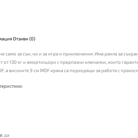
мация
Отзиви (0)
 не само за сън, но и за игра и приключения. Има ракла за съх
т от 130 кг и амортисьори с предпазни ключалки, които гарант
F, а високите 9 см MDF крака са подходящи за работа с прахос
теристики:
е:
да