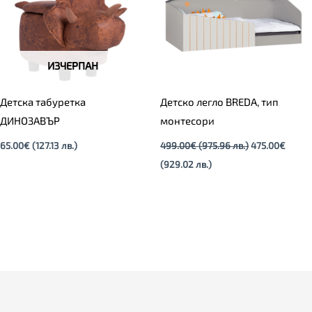
лв.).
лв.).
ИЗЧЕРПАН
Детска табуретка
Детско легло BREDA, тип
ДИНОЗАВЪР
монтесори
65.00
€
(127.13 лв.)
499.00
€
(975.96 лв.)
475.00
€
(929.02 лв.)