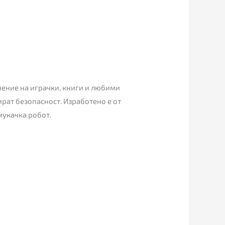
ранение на играчки, книги и любими
ират безопасност. Изработено е от
мукачка робот.