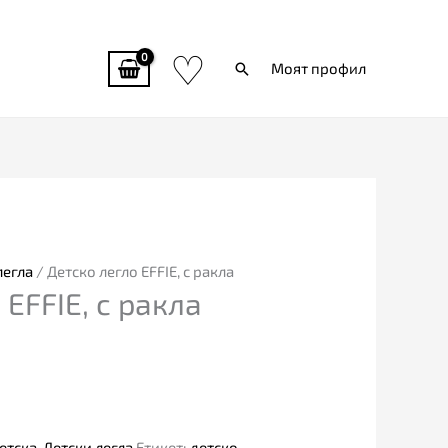
♡
Търси
Моят профил
легла
/ Детско легло EFFIE, с ракла
 EFFIE, с ракла
етска
,
Детски легла
Етикет:
детско