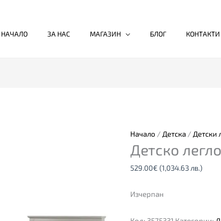
НАЧАЛО
ЗА НАС
МАГАЗИН
БЛОГ
КОНТАКТИ
Начало
/
Детска
/
Детски 
Детско легло
529.00
€
(1,034.63 лв.)
Изчерпан
Код:
3575331
Категории:
Д