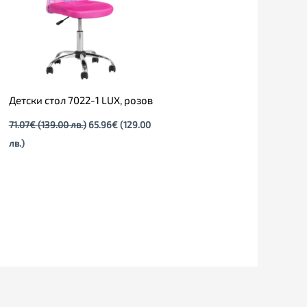
лв.).
лв.).
Детски стол 7022-1 LUX, розов
71.07
€
(139.00 лв.)
65.96
€
(129.00
лв.)