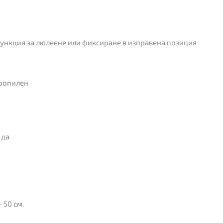
с функция за люлеене или фиксиране в изправена позиция
ропилен
да
 50 см.