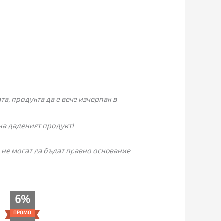
а, продукта да е вече изчерпан в
на даденият продукт!
 не могат да бъдат правно основание
Price
6%
range:
61.00€
ПРОМО
through