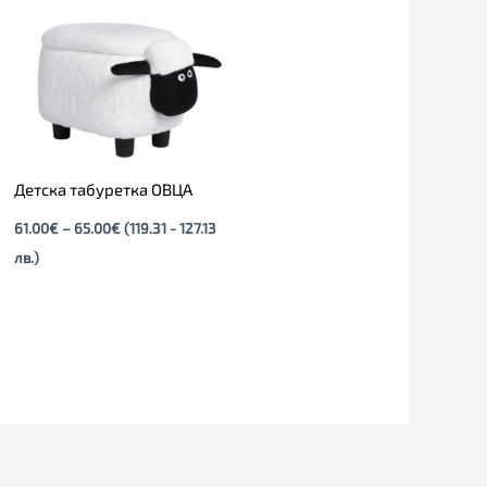
65.00€
Детска табуретка ОВЦА
61.00
€
–
65.00
€
(119.31 - 127.13
лв.)