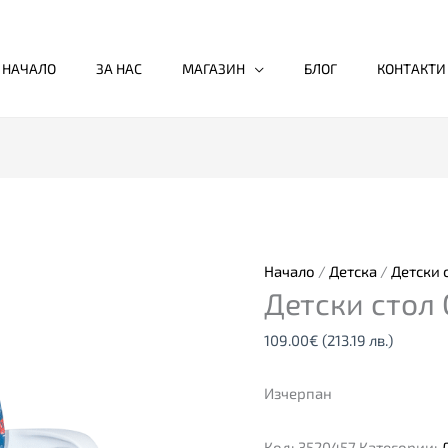
НАЧАЛО
ЗА НАС
МАГАЗИН
БЛОГ
КОНТАКТИ
Начало
/
Детска
/
Детски 
Детски стол
109.00
€
(213.19 лв.)
Изчерпан
Код:
3520457
Категории: