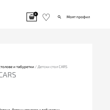
♡
Търси
Моят профил
столове и табуретки
/ Детски стол CARS
 CARS
Детска
,
Детски столове и табуретки