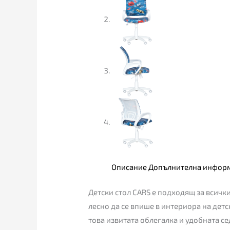
Описание
Допълнителна инфор
Детски стол CARS е подходящ за всичк
лесно да се впише в интериора на дет
това извитата облегалка и удобната се