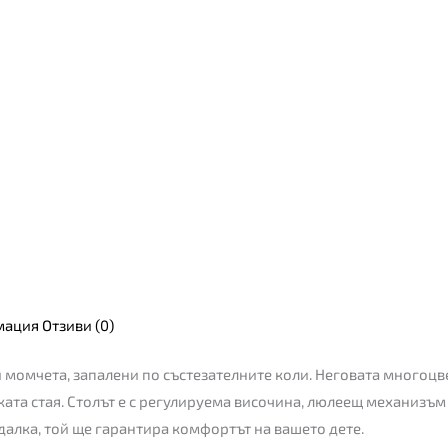
мация
Отзиви (0)
и момчета, запалени по състезателните коли. Неговата многоцв
ската стая. Столът е с регулируема височина, люлеещ механизъм
далка, той ще гарантира комфортът на вашето дете.