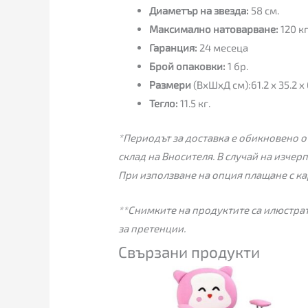
Диаметър на звезда:
58 см.
Максимално натоварване:
120 кг
Гаранция:
24 месеца
Брой опаковки:
1 бр.
Размери
(ВхШхД см):61.2 x 35.2 x 
Тегло:
11.5 кг.
*Периодът за доставка е обикновено от
склад на Вносителя. В случай на изчер
При използване на опция плащане с ка
**Снимките на продуктите са илюстрат
за претенции.
Свързани продукти