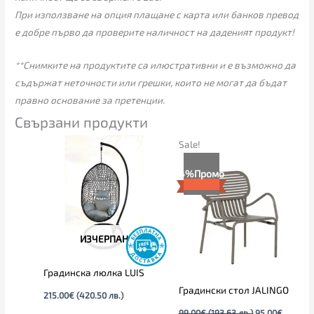
При използване на опция плащане с карта или банков превод
е добре първо да проверите наличност на даденият продукт!
**Снимките на продуктите са илюстративни и е възможно да
съдържат неточности или грешки, които не могат да бъдат
правно основание за претенции.
Свързани продукти
Текущата
Original
Sale!
цена
price
е:
was:
4%
Промо
95.00€
99.00€
(185.80
(193.63
лв.).
лв.).
ИЗЧЕРПАН
Градинска люлка LUIS
Градински стол JALINGO
215.00
€
(420.50 лв.)
99.00
€
(193.63 лв.)
95.00
€