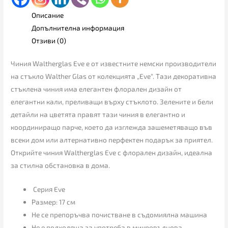
Описание
Допълнителна информация
Отзиви (0)
Чиния Waltherglas Eve е от известните немски производители
на стъкло Walther Glas от колекцията „Eve“. Тази декоративна
стъклена чиния има елегантен флорален дизайн от
елегантни кали, преливащи върху стъклото. Зелените и бели
детайли на цветята правят тази чиния в елегантно и
координиращо парче, което да изглежда зашеметяващо във
всеки дом или алтернативно перфектен подарък за приятел.
Открийте чиния Waltherglas Eve с флорален дизайн, идеална
за стилна обстановка в дома.
Серия Eve
Размер: 17 см
Не се препоръчва почистване в съдомиялна машина
Не е подходяща за употреба в микровълновa