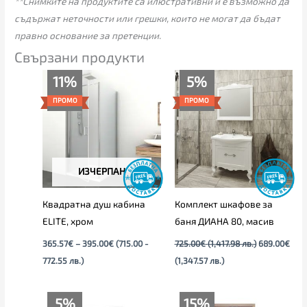
**Снимките на продуктите са илюстративни и е възможно да
съдържат неточности или грешки, които не могат да бъдат
правно основание за претенции.
Свързани продукти
Price
Текущата
Original
11%
5%
range:
цена
price
365.57€
е:
was:
ПРОМО
ПРОМО
through
689.00€
725.00€
395.00€
(1,347.57
(1,417.98
лв.).
лв.).
ИЗЧЕРПАН
Квадратна душ кабина
Комплект шкафове за
ELITE, хром
баня ДИАНА 80, масив
365.57
€
–
395.00
€
(715.00 -
725.00
€
(1,417.98 лв.)
689.00
€
772.55 лв.)
(1,347.57 лв.)
Текущата
Original
Price
5%
15%