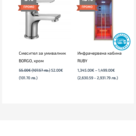
цена
price
range:
е:
was:
1,345.00€
ПРОМО
ПРОМО
52.00€
55.00€
through
(101.70
(107.57
1,499.00€
лв.).
лв.).
Смесител за умивалник
Инфрачервена кабина
BORGO, хром
RUBY
55.00
€
(107.57 лв.)
52.00
€
1,345.00
€
–
1,499.00
€
(101.70 лв.)
(2,630.59 - 2,931.79 лв.)