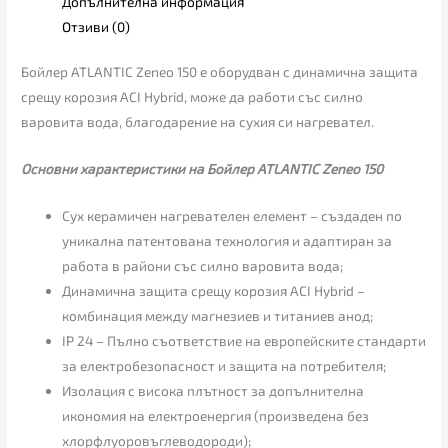
Допълнителна информация
Отзиви (0)
Бойлер ATLANTIC Zeneo 150 е оборудван с динамична защита
срещу корозия ACI Hybrid, може да работи със силно
варовита вода, благодарение на сухия си нагревател.
Основни характеристики на Бойлер ATLANTIC Zeneo 150
Сух керамичен нагревателен елемент – създаден по
уникална патентована технология и адаптиран за
работа в райони със силно варовита вода;
Динамична защита срещу корозия ACI Hybrid –
комбинация между магнезиев и титаниев анод;
IP 24 – Пълно съответствие на европейските стандарти
за електробезопасност и защита на потребителя;
Изолация с висока плътност за допълнителна
икономия на електроенергия (произведена без
хлорфлуоровъглеводороди);