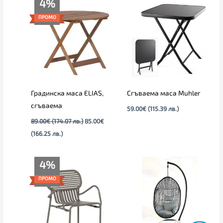
4%
цена
price
е:
was:
ПРОМО
85.00€
89.00€
(166.25
(174.07
лв.).
лв.).
Градинска маса ELIAS,
Сгъваема маса Muhler
сгъваема
59.00
€
(115.39 лв.)
89.00
€
(174.07 лв.)
85.00
€
(166.25 лв.)
Текущата
Original
4%
цена
price
е:
was:
ПРОМО
95.00€
99.00€
(185.80
(193.63
лв.).
лв.).