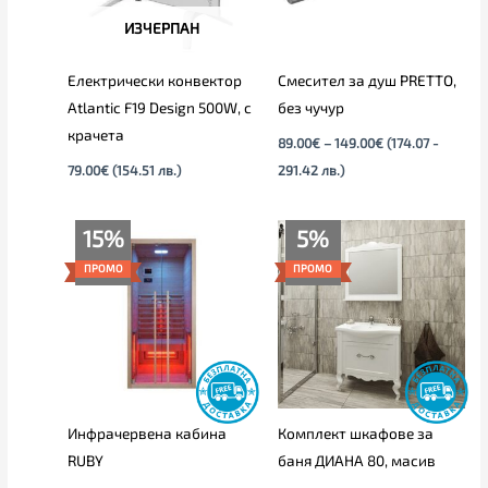
ИЗЧЕРПАН
Електрически конвектор
Смесител за душ PRETTO,
Atlantic F19 Design 500W, с
без чучур
крачета
89.00
€
–
149.00
€
(174.07 -
79.00
€
(154.51 лв.)
291.42 лв.)
Price
Текущата
Original
15%
5%
range:
цена
price
1,345.00€
е:
was:
ПРОМО
ПРОМО
through
689.00€
725.00€
1,499.00€
(1,347.57
(1,417.98
лв.).
лв.).
Инфрачервена кабина
Комплект шкафове за
RUBY
баня ДИАНА 80, масив