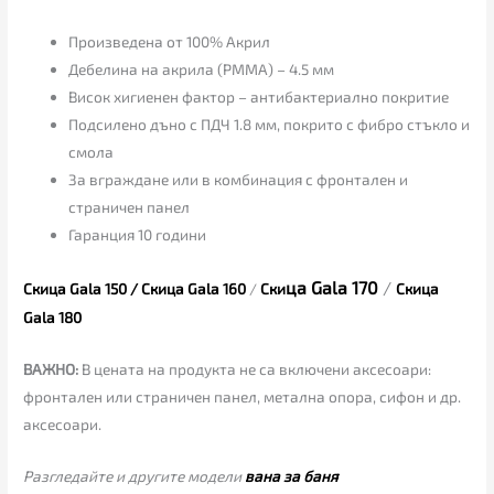
Произведена от 100% Акрил
Дебелина на акрила (РММА) – 4.5 мм
Висок хигиенен фактор – антибактериално покритие
Подсилено дъно с ПДЧ 1.8 мм, покрито с фибро стъкло и
смола
За вграждане или в комбинация с фронтален и
страничен панел
Гаранция 10 години
ца G
ala 170
/
Скица Gala 150
/ Скица Gala 160
/
Ски
Скица
Gala 180
ВАЖНО:
В цената на продукта не са включени аксесоари:
фронтален или страничен панел, метална опора, сифон и др.
аксесоари.
Разгледайте и другите модели
вана за баня