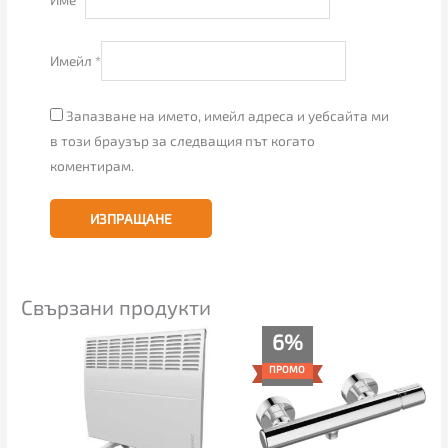
Имейл
*
Запазване на името, имейл адреса и уебсайта ми
в този браузър за следващия път когато
коментирам.
Свързани продукти
Price
6%
range:
89.00€
ПРОМО
through
149.00€