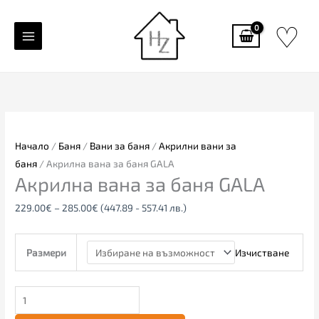
Skip
♡
to
content
количество
Price
за
range:
Акрилна
229.00€
11%
вана
through
Начало
/
Баня
/
Вани за баня
/
Акрилни вани за
ПРОМО
за
285.00€
баня
/ Акрилна вана за баня GALA
баня
Акрилна вана за баня GALA
GALA
229.00
€
–
285.00
€
(447.89 - 557.41 лв.)
Изчистване
Размери