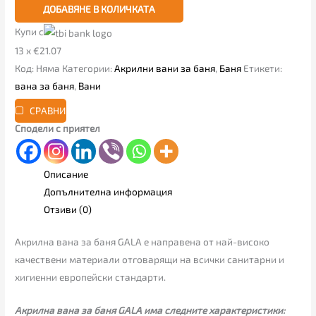
ДОБАВЯНЕ В КОЛИЧКАТА
Купи с
13 x €21.07
Код:
Няма
Категории:
Акрилни вани за баня
,
Баня
Етикети:
вана за баня
,
Вани
СРАВНИ
Сподели с приятел
Описание
Допълнителна информация
Отзиви (0)
Акрилна вана за баня GALA е направена от най-високо
качествeни материали отговарящи на всички санитарни и
хигиенни европейски стандарти.
Акрилна вана за баня GALA има следните характеристики: