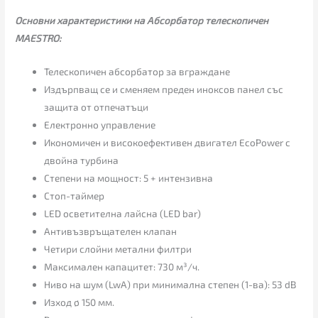
Основни характеристики на Абсорбатор телескопичен
MAESTRO:
Телескопичен абсорбатор за вграждане
Издърпващ се и сменяем преден иноксов панел със
защита от отпечатъци
Електронно управление
Икономичен и високоефективен двигател EcoPower с
двойна турбина
Степени на мощност: 5 + интензивна
Стоп-таймер
LED осветителна лайсна (LED bar)
Антивъзвръщателен клапан
Четири слойни метални филтри
Максимален капацитет: 730 м³/ч.
Ниво на шум (LwA) при минимална степен (1-ва): 53 dB
Изход ø 150 мм.