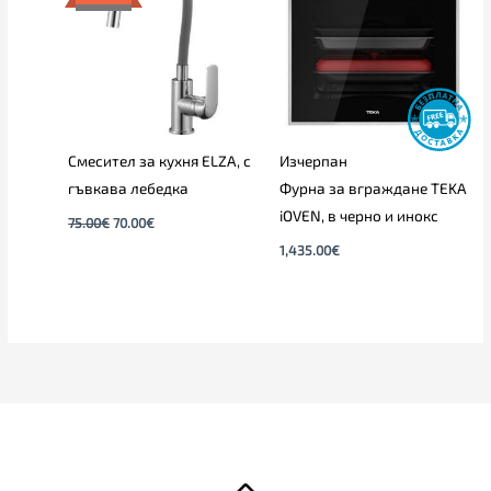
75.00€.
70.00€.
Смесител за кухня ELZA, с
Изчерпан
гъвкава лебедка
Фурна за вграждане TEKA
iOVEN, в черно и инокс
75.00
€
70.00
€
1,435.00
€