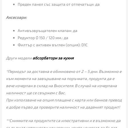
Преден панел със защита от отпечатъци: да
Аксесоари:
Антивъзвръщателен клапан: да
Редуктор Ø 150 / 120 мм.: да
Филтър с активен въглен (опция): D1C
Други модели
абсорбатори за кухня
*Периодът за доставка е обикновено от 2 – 5 дни. Възможно е
към момента на завършване на поръчката, продукта да е
вече изчерпан в склад на Вносителя. В случай на изчерпана
наличност ще се свържем с Вас.
При използване на опция плащане с карта или банков превод
е добре първо да проверите наличност на даденият продукт!
**Снимките на продуктите са илюстративни и е възможно да
съдържат неточности или грешки, които не могат да бъдат