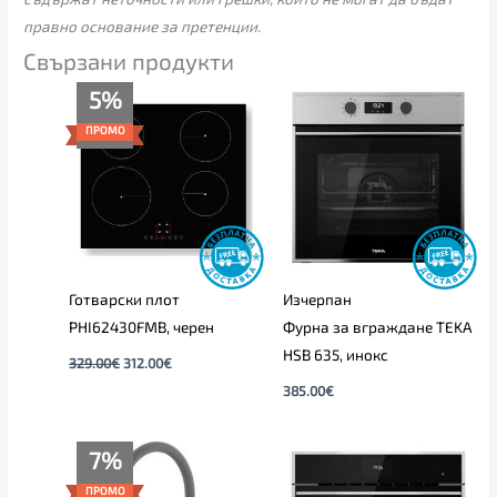
правно основание за претенции.
Свързани продукти
Original
Текущата
5%
price
цена
was:
е:
ПРОМО
329.00€.
312.00€.
Готварски плот
Изчерпан
PHI62430FMB, черен
Фурна за вграждане TEKA
HSB 635, инокс
329.00
€
312.00
€
385.00
€
Original
Текущата
7%
price
цена
was:
е:
ПРОМО