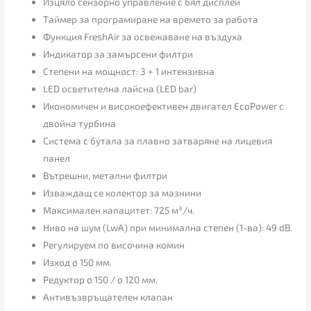
Изцяло сензорно управление с бял дисплей
Таймер за програмиране на времето за работа
Функция FreshAir за освежаване на въздуха
Индикатор за замърсени филтри
Степени на мощност: 3 + 1 интензивна
LED осветителна лайсна (LED bar)
Икономичен и високоефективен двигател EcoPower с
двойна турбина
Система с бутала за плавно затваряне на лицевия
панел
Вътрешни, метални филтри
Изваждащ се колектор за мазнини
Максимален капацитет: 725 м³/ч.
Ниво на шум (LwA) при минимална степен (1-ва): 49 dB.
Регулируем по височина комин
Изход ø 150 мм.
Редуктор ø 150 / ø 120 мм.
Антивъзвръщателен клапан