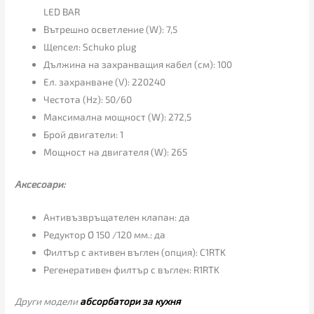
LED BAR
Вътрешно осветление (W): 7,5
Щепсел: Schuko plug
Дължина на захранващия кабел (см): 100
Ел. захранване (V): 220240
Честота (Hz): 50/60
Максимална мощност (W): 272,5
Брой двигатели: 1
Мощност на двигателя (W): 265
Аксесоари:
Антивъзвръщателен клапан: да
Редуктор Ø 150 /120 мм.: да
Филтър с активен въглен (опция): C1RTK
Регенеративен филтър с въглен: R1RTK
Други модели
абсорбатори за кухня