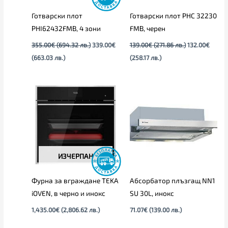
Готварски плот
Готварски плот PHC 32230
PHI62432FMB, 4 зони
FMB, черен
355.00
€
(694.32 лв.)
339.00
€
139.00
€
(271.86 лв.)
132.00
€
(663.03 лв.)
(258.17 лв.)
ИЗЧЕРПАН
Фурна за вграждане TEKA
Абсорбатор плъзгащ NN1
iOVEN, в черно и инокс
SU 30L, инокс
1,435.00
€
(2,806.62 лв.)
71.07
€
(139.00 лв.)