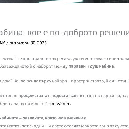
абина: кое е по-доброто решен
ONA
/
октомври 30, 2025
гиена. Тя е пространство за релакс, уют и естетика – лична зо
 обзавеждането ѝ е изборът между
параван
и
душ кабина
.
 дом? Какво влияе върху избора – пространството, бюджетът 
обективно
предимствата
и
недостатъците
на двата варианта, за
 баня с наша помощ от
“
HomeZona
”
.
кабината – разликата, която има значение
та изглеждат сходни – и двете отделят мократа зона от сухата