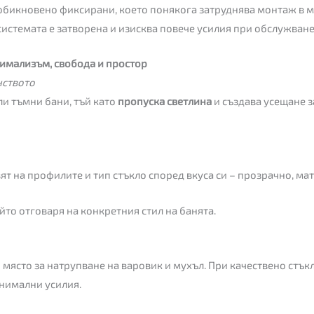
обикновено фиксирани, което понякога затруднява монтаж в 
системата е затворена и изисква повече усилия при обслужване
нимализъм, свобода и простор
нството
и тъмни бани, тъй като
пропуска светлина
и създава усещане з
т на профилите и тип стъкло според вкуса си – прозрачно, мат
йто отговаря на конкретния стил на банята.
ясто за натрупване на варовик и мухъл. При качествено стък
инимални усилия.