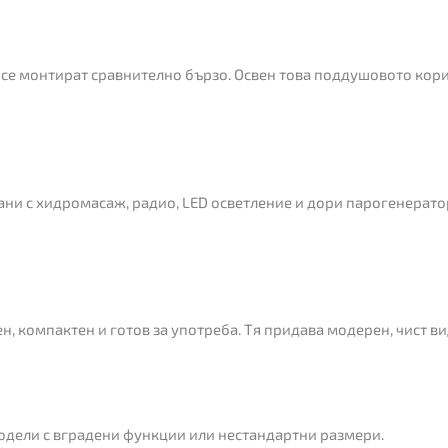
 се монтират сравнително бързо. Освен това поддушовото кори
ни с хидромасаж, радио, LED осветление и дори парогенерато
н, компактен и готов за употреба. Тя придава модерен, чист ви
одели с вградени функции или нестандартни размери.