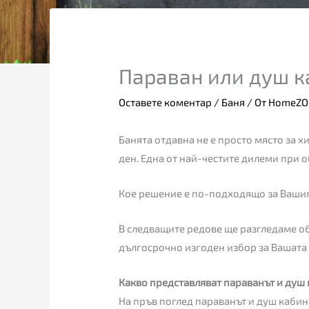
Параван или душ к
Оставете коментар
/
Баня
/ От
HomeZ
Банята отдавна не е просто място за хи
ден. Една от най-честите дилеми при
Кое решение е по-подходящо за Вашия
В следващите редове ще разгледаме 
дългосрочно изгоден избор за Вашата
Какво представляват параванът и душ 
На пръв поглед параванът и душ кабина