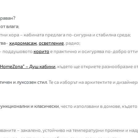
араван?
от влага
;
тни хора – кабината предлага по-сигурна и стабилна среда;
тва
–
хидромасаж
,
осветление
, радио;
– поддушовото
корито
е практично и осигурява по-добро отти
“
HomeZona
”
– Душ кабини
, където ще откриете разнообразие от
ичен и луксозен стил
. Те са изборът на архитектите и дизайнер
ункционални и класически
, често използвани в домове, където
ваните – закалено, устойчиво на температурни промени и над