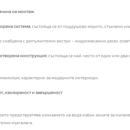
ачина на монтаж
.
ворена система
, състояща се от поддушово корито, стъклени ил
то снабдена с допълнителни екстри – хидромасажни дюзи, осве
отворена конструкция
, състояща се най-често от един или дв
нимализъм, характерно за модерните интериори.
т, изолираност и завършеност
оето предотвратява излизането на вода извън зоната за къпане
телни към влага.