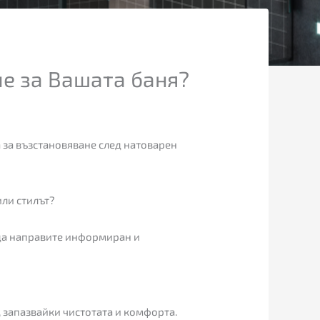
ие за Вашата баня?
на за възстановяване след натоварен
или стилът?
 да направите информиран и
, запазвайки чистотата и комфорта.