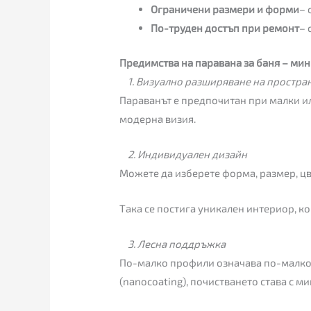
Ограничени размери и форми
– 
По-труден достъп при ремонт
– 
Предимства на паравана за баня – ми
1. Визуално разширяване на простра
Параванът е предпочитан при малки ил
модерна визия.
2. Индивидуален дизайн
Можете да изберете форма, размер, цвя
Така се постига уникален интериор, ко
3. Лесна поддръжка
По-малко профили означава по-малко м
(nanocoating), почистването става с м