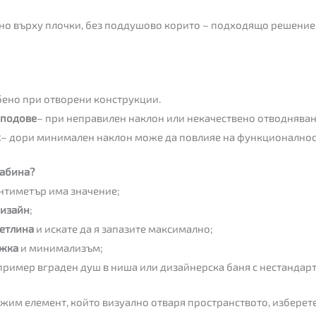
но върху плочки, без поддушово корито – подходящо решение
обено при отворени конструкции.
 подове
– при неправилен наклон или некачествено отводняван
ж
– дори минимален наклон може да повлияе на функционалнос
кабина?
антиметър има значение;
дизайн
;
ветлина
и искате да я запазите максимално;
ъжка
и минимализъм;
пример вграден душ в ниша или дизайнерска баня с нестандар
ежим елемент, който визуално отваря пространството, изберет