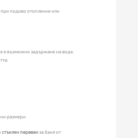
 при подово отопление или
е е възможно задържане на вода.
тта.
тни размери.
е
стъклен параван
за баня от