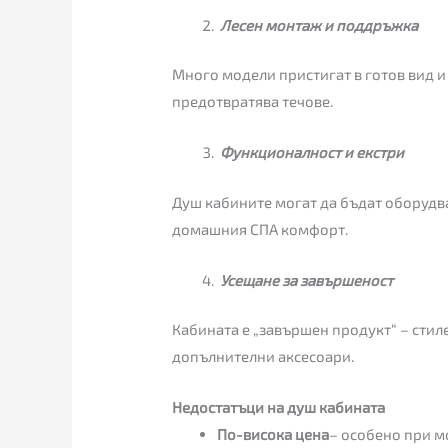
Лесен монтаж и поддръжка
Много модели пристигат в готов вид и
предотвратява течове.
Функционалност и екстри
Душ кабините могат да бъдат оборудва
домашния СПА комфорт.
Усещане за завършеност
Кабината е „завършен продукт“ – стиле
допълнителни аксесоари.
Недостатъци на душ кабината
По-висока цена
– особено при м