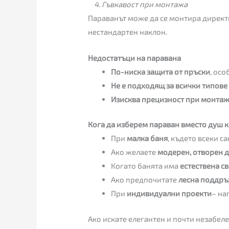
4. Гъвкавост при монтажа
Параванът може да се монтира директ
нестандартен наклон.
Недостатъци на паравана
По-ниска защита от пръски
, ос
Не е подходящ за всички типове
Изисква прецизност при монта
Кога да изберем параван вместо душ 
При
малка баня
, където всеки с
Ако желаете
модерен, отворен 
Когато банята има
естествена с
Ако предпочитате
лесна поддр
При
индивидуални проекти
– на
Ако искате елегантен и почти незабел