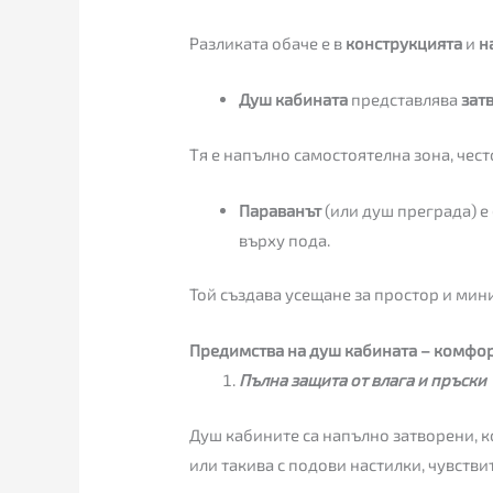
Разликата обаче е в
конструкцията
и
н
Душ кабината
представлява
зат
Тя е напълно самостоятелна зона, чес
Параванът
(или душ преграда) е
върху пода.
Той създава усещане за простор и ми
Предимства на душ кабината – комфор
Пълна защита от влага и пръски
Душ кабините са напълно затворени, к
или такива с подови настилки, чувстви