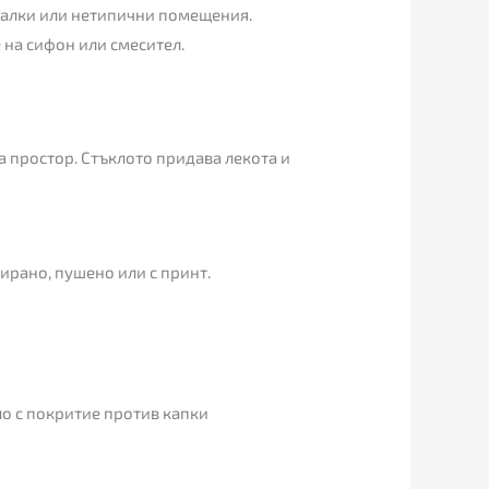
малки или нетипични помещения.
 на сифон или смесител.
а простор. Стъклото придава лекота и
ирано, пушено или с принт.
ло с покритие против капки