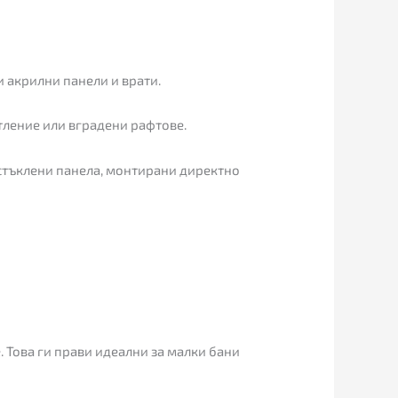
и акрилни панели и врати.
тление или вградени рафтове.
а стъклени панела, монтирани директно
. Това ги прави идеални за малки бани