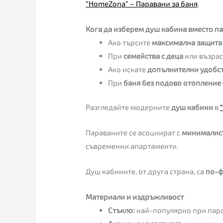
“
HomeZona
”
– Паравани за баня
.
Кога да изберем душ кабина вместо п
Ако търсите
максимална защита 
При
семейства с деца
или възрас
Ако искате
допълнителни удобс
При
баня без подово отопление
Разгледайте модерните
душ кабини
в
Параваните се асоциират с
минималист
съвременни апартаменти.
Душ кабините, от друга страна, са
по-ф
Материали и издръжливост
Стъкло:
най-популярно при пара