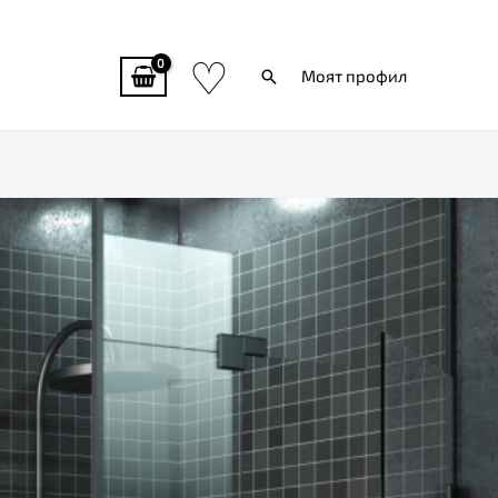
♡
Търси
Моят профил