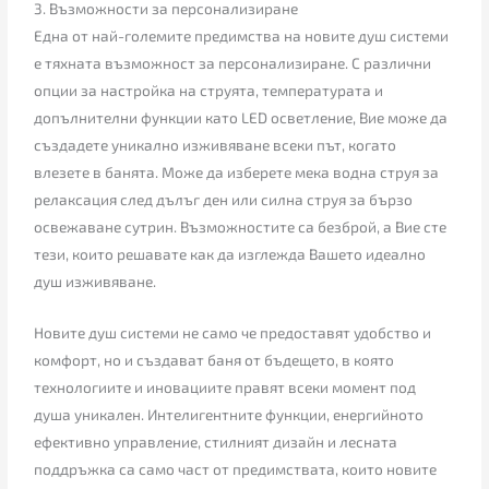
3. Възможности за персонализиране
Една от най-големите предимства на новите душ системи
е тяхната възможност за персонализиране. С различни
опции за настройка на струята, температурата и
допълнителни функции като LED осветление, Вие може да
създадете уникално изживяване всеки път, когато
влезете в банята. Може да изберете мека водна струя за
релаксация след дълъг ден или силна струя за бързо
освежаване сутрин. Възможностите са безброй, а Вие сте
тези, които решавате как да изглежда Вашето идеално
душ изживяване.
Новите душ системи не само че предоставят удобство и
комфорт, но и създават баня от бъдещето, в която
технологиите и иновациите правят всеки момент под
душа уникален. Интелигентните функции, енергийното
ефективно управление, стилният дизайн и лесната
поддръжка са само част от предимствата, които новите