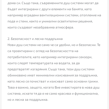
дома си. Също така, съвременните душ системи могат да
бъдат интегрирани с други елементи на банята, като
например вградени вентилационни системи, отопление на
пода и стени, както и уникални осветителни решения,
които създават незабравима атмосфера.
2. Безопасност и лесна поддръжка
Нови душ системи не само че са удобни, но и безопасни. Те
са проектирани с оглед на безопасността на
потребителите, като например интегрирани сензори,
които следят температурата на водата, за да
предотвратят изгаряния. Също така, тези душ системи
обикновено имат минимални изисквания за поддръжка,
като лесно се почистват и изискват само основни грижи.
Това е важно, защото, когато Вие инвестирате в нова душ
система, искате тя да е не само красива и функционална,
но и лесна за поддръжка.