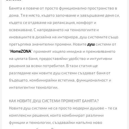
Банята е повече от просто функционално пространство в
дома. Тя е място, където започваме и завършваме деня си,
където се отдаваме на релаксация, комфорт и
освежаване. С напредването на технологиите и
иновациите в дизайна на интериора, душ системите също
претърпяха значителни промени. Новите
душ
системи oт
“
HomeZONA
” променят изцяло имиджа и преживяването
на цялата баня, предоставяйки удобство и интуитивни
решения за всеки потребител. В тази статия ще
разгледаме как новите душ системи създават баня от
бъдещето, комбинирайки естетика, функционалност и
интелигентни технологии.
КАК НОВИТЕ ДУШ СИСТЕМИ ПРОМЕНЯТ БАНЯТА?
Новите душ системи не са просто модерни душове – те са
комплексни решения, които комбинират различни
функции и технологии, създавайки напълно ново