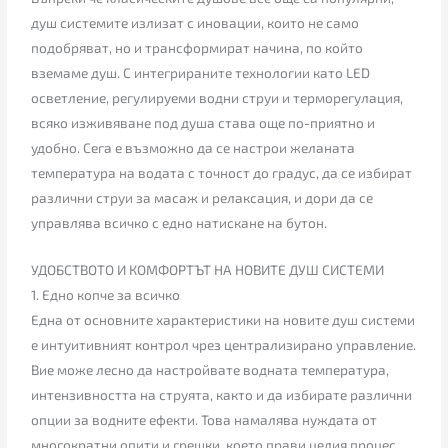
душ системите излизат с иновации, които не само
подобряват, но и трансформират начина, по който
вземаме душ. С интегрираните технологии като LED
осветление, регулируеми водни струи и терморегулация,
всяко изживяване под душа става още по-приятно и
удобно. Сега е възможно да се настрои желаната
температура на водата с точност до градус, да се избират
различни струи за масаж и релаксация, и дори да се
управлява всичко с едно натискане на бутон.
УДОБСТВОТО И КОМФОРТЪТ НА НОВИТЕ ДУШ СИСТЕМИ
1. Едно копче за всичко
Една от основните характеристики на новите душ системи
е интуитивният контрол чрез централизирано управление.
Вие може лесно да настройвате водната температура,
интензивността на струята, както и да избирате различни
опции за водните ефекти. Това намалява нуждата от
многократни опити и грешки, което прави целия процес