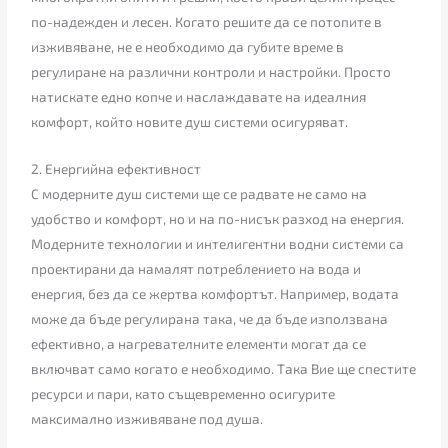
по-надежден и лесен. Когато решите да се потопите в
изживяване, не е необходимо да губите време в
регулиране на различни контроли и настройки. Просто
натискате едно копче и наслаждавате на идеалния
комфорт, който новите душ системи осигуряват.
2. Енергийна ефективност
С модерните душ системи ще се радвате не само на
удобство и комфорт, но и на по-нисък разход на енергия.
Модерните технологии и интелигентни водни системи са
проектирани да намалят потреблението на вода и
енергия, без да се жертва комфортът. Например, водата
може да бъде регулирана така, че да бъде използвана
ефективно, а нагревателните елементи могат да се
включват само когато е необходимо. Така Вие ще спестите
ресурси и пари, като същевременно осигурите
максимално изживяване под душа.