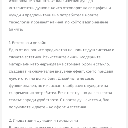
изживяване в банята. От класическия душ до
интелигентни душове, които отговарят на специфични
нужди и предпочитания на потребителя, новите
технологии променят начина, по който възприемаме
банята:
1. Естетика и дизайн
Едно от основните предимства на новите душ системи е
тяхната естетика. Изчистените линии, модерните
материали като неръждаема стомана, хром и стъкло,
създават изключителен визуален ефект, който придава
лукс и стил на всяка баня. Дизайнът е не само
функционален, но и изискан, съобразен с нуждите на
съвременния потребител. Вече не е нужно да се жертва
стилът заради удобството. С новите душ системи, Вие
получавате и двете – комфорт и естетика.
2. Иновативни функции и технологии
Въпреки че класическите душове все още са популярни,