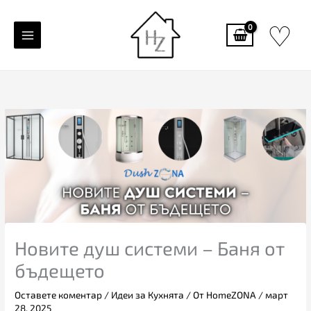
Skip
♡
to
content
Новите душ системи – Баня от
бъдещето
Оставете коментар
/
Идеи за Кухнята
/ От
HomeZONA
/
март
28, 2025